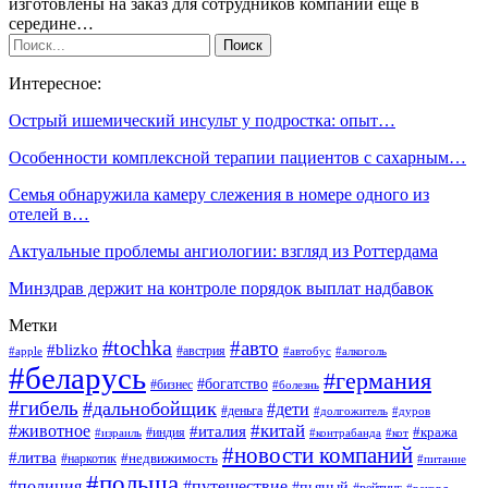
изготовлены на заказ для сотрудников компании еще в
середине…
Интересное:
Острый ишемический инсульт у подростка: опыт…
Особенности комплексной терапии пациентов с сахарным…
Семья обнаружила камеру слежения в номере одного из
отелей в…
Актуальные проблемы ангиологии: взгляд из Роттердама
Минздрав держит на контроле порядок выплат надбавок
Метки
#tochka
#авто
#blizko
#австрия
#алкоголь
#apple
#автобус
#беларусь
#германия
#богатство
#бизнес
#болезнь
#гибель
#дальнобойщик
#дети
#деньга
#долгожитель
#дуров
#китай
#животное
#италия
#кража
#индия
#израиль
#контрабанда
#кот
#новости компаний
#литва
#недвижимость
#наркотик
#питание
#польша
#полиция
#путешествие
#пьяный