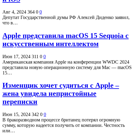
Авг 4, 2024
364
0
0
Депутат Государственной думы РФ Алексей Диденко заявил,
что в…
Apple представила macOS 15 Sequoia с
искусственным интеллектом
Июн 17, 2024
311
0
0
Американская компания Apple на конференции WWDC 2024
представила новую операционную систему для Mac — macOS
15…
Изменщик хочет судиться с Apple –
жена увидела непристойные
переписки
Июн 15, 2024
342
0
0
В бракоразводном процессе британец потерял огромную
сумму, которую надеется получить от компании. Честность
или…