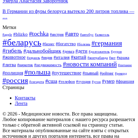
Умерла Анастасия Заворотнюк
В Германии из фуры белоруса вытекло 200 литров топлива —
…
Метки
#tochka
#авто
#blizko
#австрия
#алкоголь
#apple
#автобус
#беларусь
#германия
#богатство
#бизнес
#болезнь
#гибель
#дальнобойщик
#дети
#деньга
#долгожитель
#дуров
#китай
#животное
#италия
#кража
#индия
#израиль
#контрабанда
#кот
#новости компаний
#литва
#недвижимость
#наркотик
#питание
#польша
#полиция
#путешествие
#пьяный
#рейтинг
#рекорд
#россия
#сша
#умер
#телефон
#франция
#турция
#сигарета
#угон
Страницы
Контакты
Лента
© 2026 - Медицинские новости. Все права защищены.
Любое копирование материалов с нашего ресурса разрешается
только с обратной активной ссылкой на страницу статьи.
Все материалы опубликованные на сайте взяты с открытых
источников и других порталов интернета, все права на