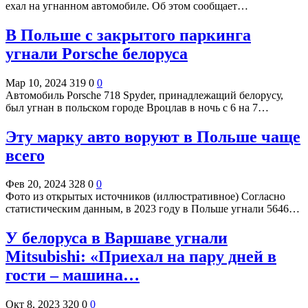
ехал на угнанном автомобиле. Об этом сообщает…
В Польше с закрытого паркинга
угнали Porsche белоруса
Мар 10, 2024
319
0
0
Автомобиль Porsche 718 Spyder, принадлежащий белорусу,
был угнан в польском городе Вроцлав в ночь с 6 на 7…
Эту марку авто воруют в Польше чаще
всего
Фев 20, 2024
328
0
0
Фото из открытых источников (иллюстративное) Согласно
статистическим данным, в 2023 году в Польше угнали 5646…
У белоруса в Варшаве угнали
Mitsubishi: «Приехал на пару дней в
гости – машина…
Окт 8, 2023
320
0
0