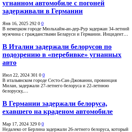
угнанном автомобиле с погоней
задерживали в Германии
Янв 16, 2025
292
0
0
В немецком городе Мюльхайм-ан-дер-Рур задержан 34-летний
мужчина с гражданствами Беларуси и Германии. Инцидент…
В Италии задержали белорусов по
подозрению в «перебивке» угнанных
авто
Июл 22, 2024
301
0
0
В итальянском городе Сесто-Сан-Джованни, провинция
Милан, задержали 27-летнего белоруса и 22-летнюю
белоруску,…
В Германии задержали белоруса,
ехавшего на краденом автомобиле
Мар 17, 2024
329
0
0
Недалеко от Берлина задержали 26-летнего белоруса, который