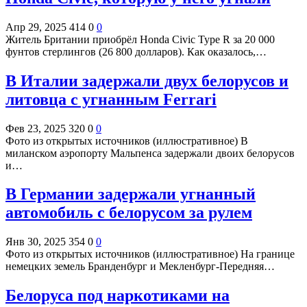
Апр 29, 2025
414
0
0
Житель Британии приобрёл Honda Civic Type R за 20 000
фунтов стерлингов (26 800 долларов). Как оказалось,…
В Италии задержали двух белорусов и
литовца с угнанным Ferrari
Фев 23, 2025
320
0
0
Фото из открытых источников (иллюстративное) В
миланском аэропорту Мальпенса задержали двоих белорусов
и…
В Германии задержали угнанный
автомобиль с белорусом за рулем
Янв 30, 2025
354
0
0
Фото из открытых источников (иллюстративное) На границе
немецких земель Бранденбург и Мекленбург-Передняя…
Белоруса под наркотиками на