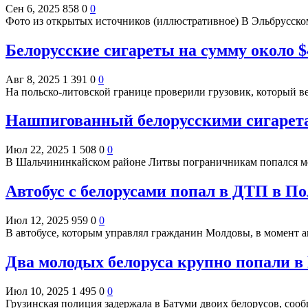
Сен 6, 2025
858
0
0
Фото из открытых источников (иллюстративное) В Эльбрусском
Белорусские сигареты на сумму около $
Авг 8, 2025
1 391
0
0
На польско-литовской границе проверили грузовик, который 
Нашпигованный белорусскими сигарета
Июл 22, 2025
1 508
0
0
В Шальчининкайском районе Литвы пограничникам попался ме
Автобус с белорусами попал в ДТП в П
Июл 12, 2025
959
0
0
В автобусе, которым управлял гражданин Молдовы, в момент 
Два молодых белоруса крупно попали в
Июл 10, 2025
1 495
0
0
Грузинская полиция задержала в Батуми двоих белорусов, соо