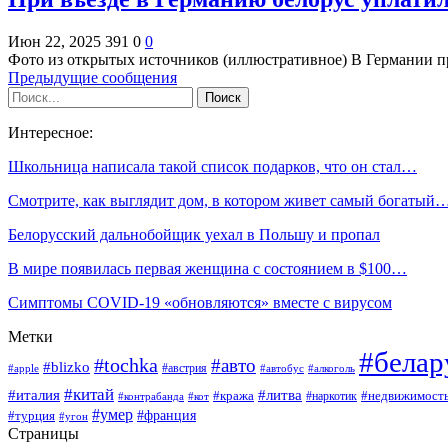
Июн 22, 2025
391
0
0
Фото из открытых источников (иллюстративное) В Германии п
Предыдущие сообщения
Интересное:
Школьница написала такой список подарков, что он стал…
Смотрите, как выглядит дом, в котором живет самый богатый
Белорусский дальнобойщик уехал в Польшу и пропал
В мире появилась первая женщина с состоянием в $100…
Симптомы COVID-19 «обновляются» вместе с вирусом
Метки
#белар
#tochka
#авто
#blizko
#австрия
#алкоголь
#apple
#автобус
#китай
#италия
#литва
#кража
#недвижимост
#наркотик
#контрабанда
#кот
#умер
#франция
#турция
#угон
Страницы