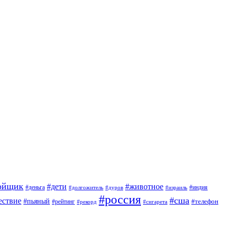
ойщик
#дети
#животное
#индия
#деньга
#долгожитель
#дуров
#израиль
#россия
#сша
ествие
#пьяный
#телефон
#рейтинг
#сигарета
#рекорд