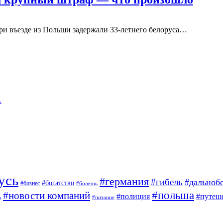
ри въезде из Польши задержали 33-летнего белоруса…
…
усь
#германия
#гибель
#дальноб
#богатство
#бизнес
#болезнь
#польша
#новости компаний
#полиция
#путеш
ь
#питание