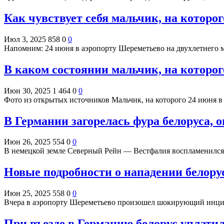
Как чувствует себя мальчик, на которо
Июл 3, 2025
858
0
0
Напомним: 24 июня в аэропорту Шереметьево на двухлетнего 
В каком состоянии мальчик, на которо
Июн 30, 2025
1 464
0
0
Фото из открытых источников Мальчик, на которого 24 июня 
В Германии загорелась фура белоруса, 
Июн 26, 2025
554
0
0
В немецкой земле Северный Рейн — Вестфалия воспламенился 
Новые подробности о нападении белору
Июн 25, 2025
558
0
0
Вчера в аэропорту Шереметьево произошел шокирующий инцид
При въезде в Германию белорус уплат