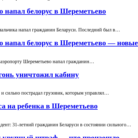
го напал белорус в Шереметьево
мальчика напал гражданин Беларуси. Последний был в…
го напал белорус в Шереметьево — новы
в аэропорту Шереметьево напал гражданин…
огонь уничтожил кабину
и сильно пострадал грузовик, которым управлял…
са на ребенка в Шереметьево
ент: 31-летний гражданин Беларуси в состоянии сильного…
ил крупный штраф — что произошло