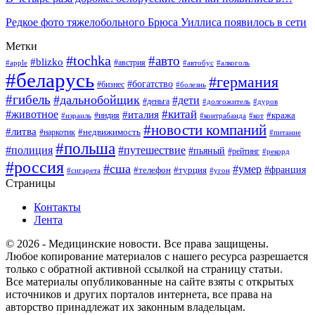
Редкое фото тяжелобольного Брюса Уиллиса появилось в сети
Метки
#tochka
#авто
#blizko
#австрия
#алкоголь
#apple
#автобус
#беларусь
#германия
#богатство
#бизнес
#болезнь
#гибель
#дальнобойщик
#дети
#деньга
#долгожитель
#дуров
#китай
#животное
#италия
#кража
#индия
#израиль
#контрабанда
#кот
#новости компаний
#литва
#недвижимость
#наркотик
#питание
#польша
#полиция
#путешествие
#пьяный
#рейтинг
#рекорд
#россия
#сша
#умер
#телефон
#франция
#турция
#сигарета
#угон
Страницы
Контакты
Лента
© 2026 - Медицинские новости. Все права защищены.
Любое копирование материалов с нашего ресурса разрешается
только с обратной активной ссылкой на страницу статьи.
Все материалы опубликованные на сайте взяты с открытых
источников и других порталов интернета, все права на
авторство принадлежат их законным владельцам.