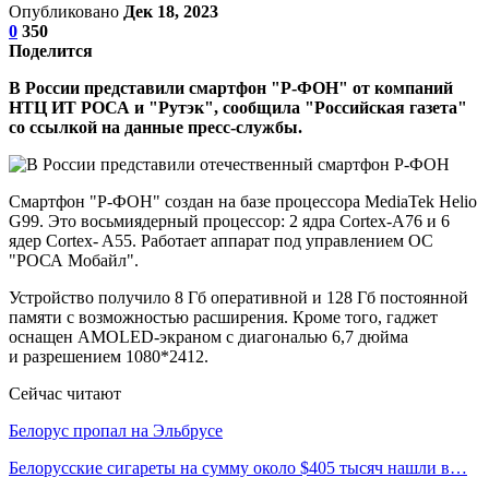
Опубликовано
Дек 18, 2023
0
350
Поделится
В России представили смартфон "Р-ФОН" от компаний
НТЦ ИТ РОСА и "Рутэк", сообщила "Российская газета"
со ссылкой на данные пресс-службы.
Смартфон "Р-ФОН" создан на базе процессора MediaTek Helio
G99. Это восьмиядерный процессор: 2 ядра Cortex-A76 и 6
ядер Cortex- A55. Работает аппарат под управлением ОС
"РОСА Мобайл".
Устройство получило 8 Гб оперативной и 128 Гб постоянной
памяти с возможностью расширения. Кроме того, гаджет
оснащен AMOLED-экраном с диагональю 6,7 дюйма
и разрешением 1080*2412.
Сейчас читают
Белорус пропал на Эльбрусе
Белорусские сигареты на сумму около $405 тысяч нашли в…