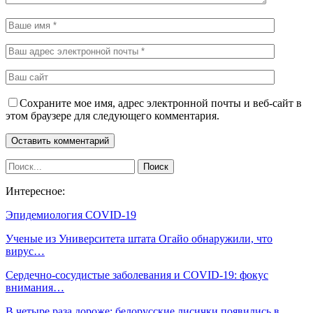
Сохраните мое имя, адрес электронной почты и веб-сайт в
этом браузере для следующего комментария.
Интересное:
Эпидемиология COVID-19
Ученые из Университета штата Огайо обнаружили, что
вирус…
Сердечно-сосудистые заболевания и COVID-19: фокус
внимания…
В четыре раза дороже: белорусские лисички появились в…