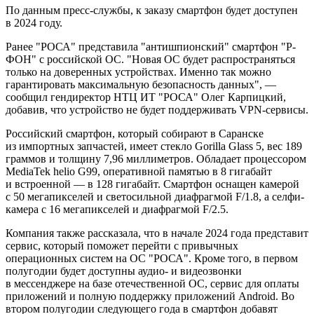
По данным пресс-службы, к заказу смартфон будет доступен
в 2024 году.
Ранее "РОСА" представила "антишпионский" смартфон "Р-
ФОН" с российской ОС. "Новая ОС будет распространяться
только на доверенных устройствах. Именно так можно
гарантировать максимальную безопасность данных", —
сообщил гендиректор НТЦ ИТ "РОСА" Олег Карпицкий,
добавив, что устройство не будет поддерживать VPN-сервисы.
Российский смартфон, который собирают в Саранске
из импортных запчастей, имеет стекло Gorilla Glass 5, вес 189
граммов и толщину 7,96 миллиметров. Обладает процессором
MediaTek helio G99, оперативной памятью в 8 гигабайт
и встроенной — в 128 гигабайт. Смартфон оснащен камерой
с 50 мегапикселей и светосильной диафрагмой F/1.8, а селфи-
камера с 16 мегапикселей и диафрагмой F/2.5.
Компания также рассказала, что в начале 2024 года представит
сервис, который поможет перейти с привычных
операционных систем на ОС "РОСА". Кроме того, в первом
полугодии будет доступны аудио- и видеозвонки
в мессенджере на базе отечественной ОС, сервис для оплаты
приложений и полную поддержку приложений Android. Во
втором полугодии следующего года в смартфон добавят