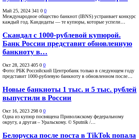
Май 25, 2024
341
0
0
Международное общество банкнот (IBNS) устраивает конкурс
каждый год. Кандидаты — те купюры, которые успели…
Скандал с 1000-рублевой купюрой.
Банк России представит обновленную
банкноту в…
Окт 28, 2023
405
0
0
Фото: РБК Российский Центробанк только в следующем году
представит 1000-рублевую банкноту в обновленном после…
Новые банкноты 1 тыс. и 5 тыс. рублей
выпустили в России
Окт 16, 2023
298
0
0
Одна из купюр посвящена Приволжскому федеральному
округу, а другая – Уральскому. © Sputnik /…
Белоруска после поста в TikTok попала