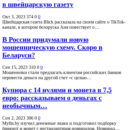
в швейцарскую газету
Окт 3, 2023
374
0
0
Швейцарская газета Blick рассказала на своем сайте о TikTok-
канале, в котором белоруска Аня повествует о…
В России придумали новую
мошенническую схему. Скоро в
Беларуси?
Сен 15, 2023
310
0
0
Мошенники стали предлагать клиентам российских банков
перевести деньги на другой счет «с целью…
Купюра с 14 нулями и монета в 7,5
евро: рассказываем о деньгах с
необычным…
Сен 2, 2023
306
0
0
Myfin.by изучил денежные знаки и подготовил подборку
банкнот и монет с нестандартным номиналом. Номинал…