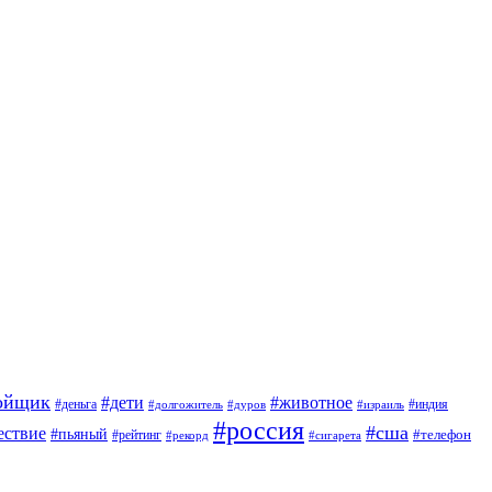
ойщик
#дети
#животное
#индия
#деньга
#долгожитель
#дуров
#израиль
#россия
#сша
ествие
#пьяный
#телефон
#рейтинг
#сигарета
#рекорд