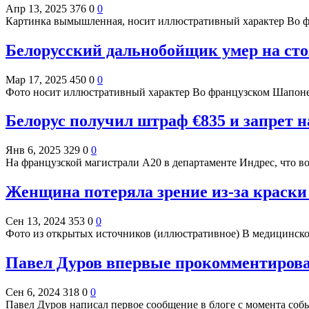
Апр 13, 2025
376
0
0
Картинка вымышленная, носит иллюстративный характер Во ф
Белорусский дальнобойщик умер на ст
Мар 17, 2025
450
0
0
Фото носит иллюстративный характер Во французском Шапоне
Белорус получил штраф €835 и запрет 
Янв 6, 2025
329
0
0
На французской магистрали А20 в департаменте Индрес, что 
Женщина потеряла зрение из-за краски
Сен 13, 2024
353
0
0
Фото из открытых источников (иллюстративное) В медицинск
Павел Дуров впервые прокомментирова
Сен 6, 2024
318
0
0
Павел Дуров написал первое сообщение в блоге с момента соб