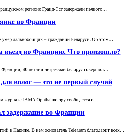
ранцузском регионе Гранд-Эст задержали пьяного…
оянке во Франции
 умер дальнобойщик − гражданин Беларуси. Об этом…
на въезд во Францию. Что произошло?
во Франции, 40-летний нетрезвый белорус совершил…
 для волос — это не первый случай
ом журнале JAMA Ophthalmology сообщается о…
л задержание во Франции
ытий в Париже. В нем основатель Telegram благодарит всех…