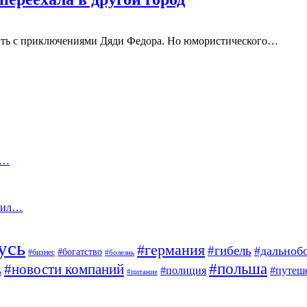
нить с приключениями Дяди Федора. Но юмористического…
ю…
етил…
усь
#германия
#гибель
#дальноб
#богатство
#бизнес
#болезнь
#польша
#новости компаний
#полиция
#путеш
ь
#питание