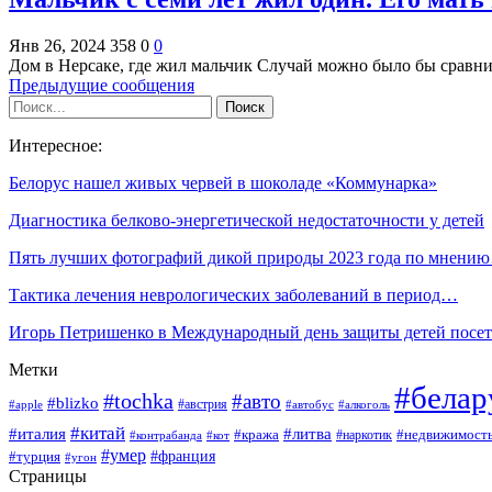
Янв 26, 2024
358
0
0
Дом в Нерсаке, где жил мальчик Случай можно было бы срав
Предыдущие сообщения
Интересное:
Белорус нашел живых червей в шоколаде «Коммунарка»
Диагностика белково-энергетической недостаточности у детей
Пять лучших фотографий дикой природы 2023 года по мнени
Тактика лечения неврологических заболеваний в период…
Игорь Петришенко в Международный день защиты детей пос
Метки
#белар
#tochka
#авто
#blizko
#австрия
#алкоголь
#apple
#автобус
#китай
#италия
#литва
#кража
#недвижимост
#наркотик
#контрабанда
#кот
#умер
#франция
#турция
#угон
Страницы