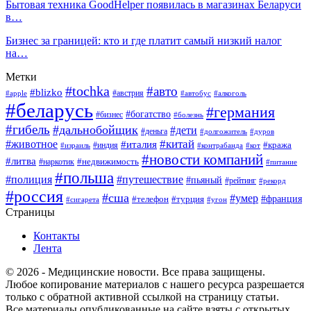
Бытовая техника GoodHelper появилась в магазинах Беларуси
в…
Бизнес за границей: кто и где платит самый низкий налог
на…
Метки
#tochka
#авто
#blizko
#австрия
#алкоголь
#apple
#автобус
#беларусь
#германия
#богатство
#бизнес
#болезнь
#гибель
#дальнобойщик
#дети
#деньга
#долгожитель
#дуров
#китай
#животное
#италия
#кража
#индия
#израиль
#контрабанда
#кот
#новости компаний
#литва
#недвижимость
#наркотик
#питание
#польша
#полиция
#путешествие
#пьяный
#рейтинг
#рекорд
#россия
#сша
#умер
#телефон
#франция
#турция
#сигарета
#угон
Страницы
Контакты
Лента
© 2026 - Медицинские новости. Все права защищены.
Любое копирование материалов с нашего ресурса разрешается
только с обратной активной ссылкой на страницу статьи.
Все материалы опубликованные на сайте взяты с открытых