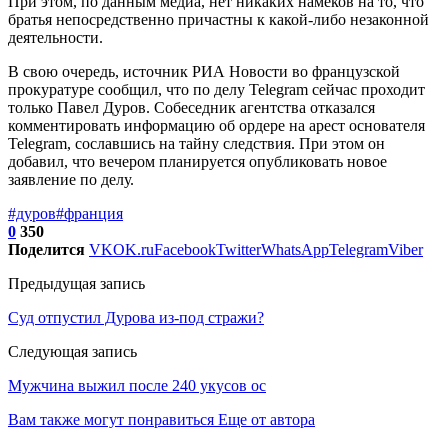
При этом, по данным медиа, нет никаких намеков на то, что
братья непосредственно причастны к какой-либо незаконной
деятельности.
В свою очередь, источник РИА Новости во французской
прокуратуре сообщил, что по делу Telegram сейчас проходит
только Павел Дуров. Собеседник агентства отказался
комментировать информацию об ордере на арест основателя
Telegram, сославшись на тайну следствия. При этом он
добавил, что вечером планируется опубликовать новое
заявление по делу.
#дуров
#франция
0
350
Поделится
VK
OK.ru
Facebook
Twitter
WhatsApp
Telegram
Viber
Предыдущая запись
Суд отпустил Дурова из-под стражи?
Следующая запись
Мужчина выжил после 240 укусов ос
Вам также могут понравиться
Еще от автора