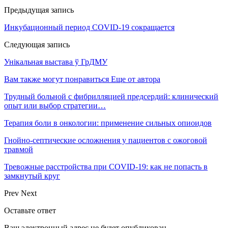
Предыдущая запись
Инкубационный период COVID-19 сокращается
Следующая запись
Унікальная выстава ў ГрДМУ
Вам также могут понравиться
Еще от автора
Трудный больной с фибрилляцией предсердий: клинический
опыт или выбор стратегии…
Терапия боли в онкологии: применение сильных опиоидов
Гнойно-септические осложнения у пациентов с ожоговой
травмой
Тревожные расстройства при COVID-19: как не попасть в
замкнутый круг
Prev
Next
Оставьте ответ
Ваш электронный адрес не будет опубликован.