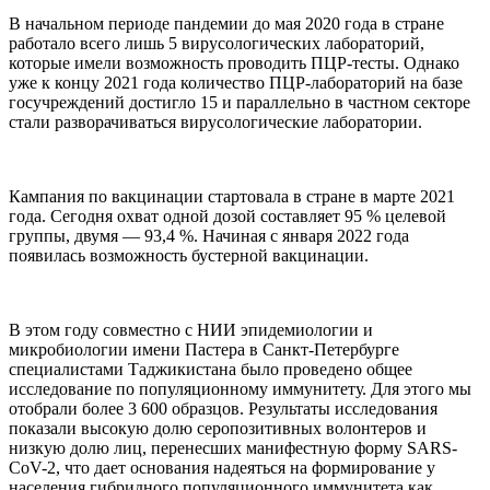
В начальном периоде пандемии до мая 2020 года в стране
работало всего лишь 5 вирусологических лабораторий,
которые имели возможность проводить ПЦР-тесты. Однако
уже к концу 2021 года количество ПЦР-лабораторий на базе
госучреждений достигло 15 и параллельно в частном секторе
стали разворачиваться вирусологические лаборатории.
Кампания по вакцинации стартовала в стране в марте 2021
года. Сегодня охват одной дозой составляет 95 % целевой
группы, двумя — 93,4 %. Начиная с января 2022 года
появилась возможность бустерной вакцинации.
В этом году совместно с НИИ эпидемиологии и
микробиологии имени Пастера в Санкт-Петербурге
специалистами Таджикистана было проведено общее
исследование по популяционному иммунитету. Для этого мы
отобрали более 3 600 образцов. Результаты исследования
показали высокую долю серопозитивных волонтеров и
низкую долю лиц, перенесших манифестную форму SARS-
CoV-2, что дает основания надеяться на формирование у
населения гибридного популяционного иммунитета как