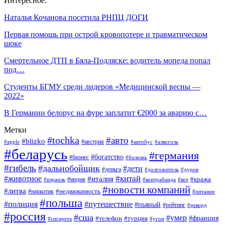
Интересное:
Наталья Кочанова посетила РНПЦ ДОГИ
Первая помощь при острой кровопотере и травматическом
шоке
Смертельное ДТП в Бяла-Подляске: водитель мопеда попал
под…
Студенты БГМУ среди лидеров «Медицинской весны —
2022»
В Германии белорус на фуре заплатит €2000 за аварию с…
Метки
#tochka
#авто
#blizko
#австрия
#алкоголь
#apple
#автобус
#беларусь
#германия
#богатство
#бизнес
#болезнь
#гибель
#дальнобойщик
#дети
#деньга
#долгожитель
#дуров
#китай
#животное
#италия
#кража
#индия
#израиль
#контрабанда
#кот
#новости компаний
#литва
#недвижимость
#наркотик
#питание
#польша
#полиция
#путешествие
#пьяный
#рейтинг
#рекорд
#россия
#сша
#умер
#телефон
#франция
#турция
#сигарета
#угон