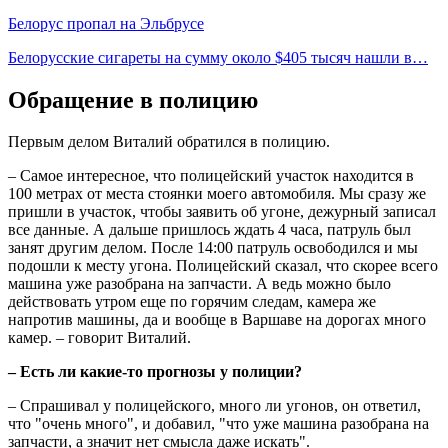
Белорус пропал на Эльбрусе
Белорусские сигареты на сумму около $405 тысяч нашли в…
Обращение в полицию
Первым делом Виталий обратился в полицию.
– Самое интересное, что полицейский участок находится в
100 метрах от места стоянки моего автомобиля. Мы сразу же
пришли в участок, чтобы заявить об угоне, дежурный записал
все данные. А дальше пришлось ждать 4 часа, патруль был
занят другим делом. После 14:00 патруль освободился и мы
подошли к месту угона. Полицейский сказал, что скорее всего
машина уже разобрана на запчасти. А ведь можно было
действовать утром еще по горячим следам, камера же
напротив машины, да и вообще в Варшаве на дорогах много
камер. – говорит Виталий.
– Есть ли какие-то прогнозы у полиции?
– Спрашивал у полицейского, много ли угонов, он ответил,
что "очень много", и добавил, "что уже машина разобрана на
запчасти, а значит нет смысла даже искать".