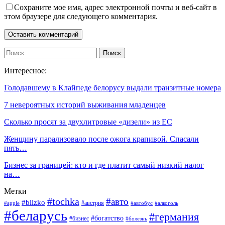
Сохраните мое имя, адрес электронной почты и веб-сайт в
этом браузере для следующего комментария.
Интересное:
Голодавшему в Клайпеде белорусу выдали транзитные номера
7 невероятных историй выживания младенцев
Сколько просят за двухлитровые «дизели» из ЕС
Женщину парализовало после ожога крапивой. Спасали
пять…
Бизнес за границей: кто и где платит самый низкий налог
на…
Метки
#tochka
#авто
#blizko
#австрия
#алкоголь
#apple
#автобус
#беларусь
#германия
#богатство
#бизнес
#болезнь