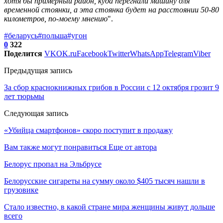
хотя бы примерный район, куда перегнали машину для
временной стоянки, а эта стоянка будет на расстоянии 50-80
километров, по-моему мнению
".
#беларусь
#польша
#угон
0
322
Поделится
VK
OK.ru
Facebook
Twitter
WhatsApp
Telegram
Viber
Предыдущая запись
За сбор краснокнижных грибов в России с 12 октября грозит 9
лет тюрьмы
Следующая запись
«Убийца смартфонов» скоро поступит в продажу
Вам также могут понравиться
Еще от автора
Белорус пропал на Эльбрусе
Белорусские сигареты на сумму около $405 тысяч нашли в
грузовике
Стало известно, в какой стране мира женщины живут дольше
всего