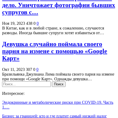
дело. Уничтожает фотографии бывших
супругов с…
Ноя 19, 2023
438
0
0
В Китае, как и в любой стране, к сожалению, случаются
разводы. Иногда бывшие супруги хотят избавиться от…
Девушка случайно поймала своего
парня на измене с помощью «Google
Карт»
Окт 11, 2023
307
0
0
Бразильянка Джулиана Лима поймала своего парня на измене
при помощи «Google Карт». Однажды девушка…
Интересное:
Эндокринные и метаболические риски при COVID-19. Часть
1.…
Бизнес за границей: кто и где платит самый низкий налог