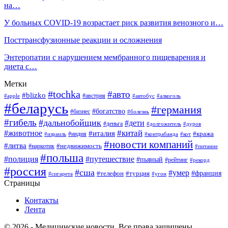
на…
У больных COVID-19 возрастает риск развития венозного и…
Посттрансфузионные реакции и осложнения
Энтеропатии с нарушением мембранного пищеварения и
диета с…
Метки
#tochka
#авто
#blizko
#австрия
#алкоголь
#apple
#автобус
#беларусь
#германия
#богатство
#бизнес
#болезнь
#гибель
#дальнобойщик
#дети
#деньга
#долгожитель
#дуров
#китай
#животное
#италия
#кража
#индия
#израиль
#контрабанда
#кот
#новости компаний
#литва
#недвижимость
#наркотик
#питание
#польша
#полиция
#путешествие
#пьяный
#рейтинг
#рекорд
#россия
#сша
#умер
#телефон
#франция
#турция
#сигарета
#угон
Страницы
Контакты
Лента
© 2026 - Медицинские новости. Все права защищены.