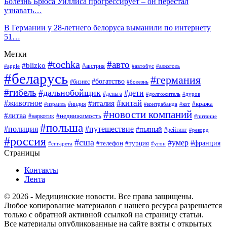
Болезнь Брюса Уиллиса прогрессирует – он перестал
узнавать…
В Германии у 28-летнего белоруса выманили по интернету
51…
Метки
#tochka
#авто
#blizko
#австрия
#алкоголь
#apple
#автобус
#беларусь
#германия
#богатство
#бизнес
#болезнь
#гибель
#дальнобойщик
#дети
#деньга
#долгожитель
#дуров
#китай
#животное
#италия
#кража
#индия
#израиль
#контрабанда
#кот
#новости компаний
#литва
#недвижимость
#наркотик
#питание
#польша
#полиция
#путешествие
#пьяный
#рейтинг
#рекорд
#россия
#сша
#умер
#телефон
#франция
#турция
#сигарета
#угон
Страницы
Контакты
Лента
© 2026 - Медицинские новости. Все права защищены.
Любое копирование материалов с нашего ресурса разрешается
только с обратной активной ссылкой на страницу статьи.
Все материалы опубликованные на сайте взяты с открытых