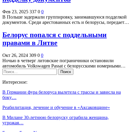
Фев 23, 2025
337
0
0
В Польше задержали группировку, занимавшуюся подделкой
документов. Среди арестованных есть и белорусы, передает…
Белорус попался с поддельными
правами в Литве
Окт 26, 2024
309
0
0
Ночью в четверг литовские пограничники остановили
автомобиль Volkswagen Passat с белорусскими номерными…
Интересное:
В Германии фура белоруса вылетела с трассы и зависла на
боку…
Реабилитация, лечение и обучение в «Аксаковщине»
В Милане 30-летнюю белоруску ограбила женщина,
угрожая…