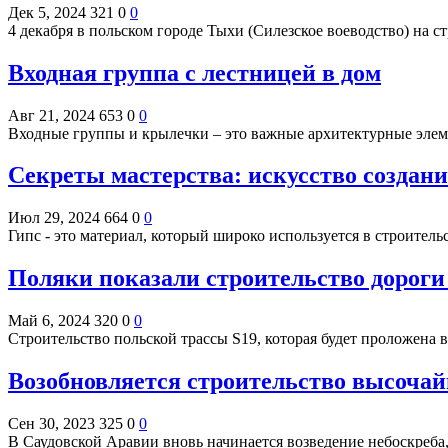
Дек 5, 2024
321
0
0
4 декабря в польском городе Тыхи (Силезское воеводство) на 
Входная группа с лестницей в дом
Авг 21, 2024
653
0
0
Входные группы и крылечки – это важные архитектурные элем
Секреты мастерства: искусство создани
Июл 29, 2024
664
0
0
Гипс - это материал, который широко используется в строител
Поляки показали строительство дороги 
Май 6, 2024
320
0
0
Строительство польской трассы S19, которая будет проложена 
Возобновляется строительство высочай
Сен 30, 2023
325
0
0
В Саудовской Аравии вновь начинается возведение небоскреба