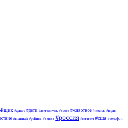
ойщик
#дети
#животное
#индия
#деньга
#долгожитель
#дуров
#израиль
#россия
#сша
ествие
#пьяный
#телефон
#рейтинг
#сигарета
#рекорд