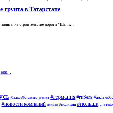
е грунта в Татарстане
и заняты на строительстве дороги "Шали…
а 600…
усь
#германия
#гибель
#дальноб
#богатство
#бизнес
#болезнь
#польша
#новости компаний
#полиция
#путеш
ь
#питание