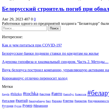
Белорусский строитель погиб при обвал
Авг 29, 2023
407
0
0
Работники одного из предприятий холдинга "Белавтодор" был
Интересное:
Как и чем питаться при COVID-19?
Белорусские банки подняли ставки по кредитам на жилье
Аденома гипофиза и хиазмальный синдром. Часть 2. Методы…
Внук белоруса построил компанию, управляющую активами н
Коронавирус отлично переносит холод
Метки
#белар
#tochka
#авто
#blizko
#австрия
#алкоголь
#apple
#автобус
#китай
#италия
#литва
#кража
#недвижимост
#наркотик
#контрабанда
#кот
#умер
#франция
#турция
#угон