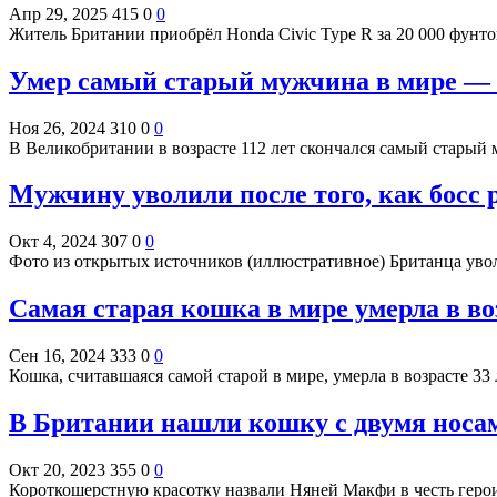
Апр 29, 2025
415
0
0
Житель Британии приобрёл Honda Civic Type R за 20 000 фунто
Умер самый старый мужчина в мире — 
Ноя 26, 2024
310
0
0
В Великобритании в возрасте 112 лет скончался самый стары
Мужчину уволили после того, как босс 
Окт 4, 2024
307
0
0
Фото из открытых источников (иллюстративное) Британца увол
Самая старая кошка в мире умерла в во
Сен 16, 2024
333
0
0
Кошка, считавшаяся самой старой в мире, умерла в возрасте 3
В Британии нашли кошку с двумя носа
Окт 20, 2023
355
0
0
Короткошерстную красотку назвали Няней Макфи в честь геро