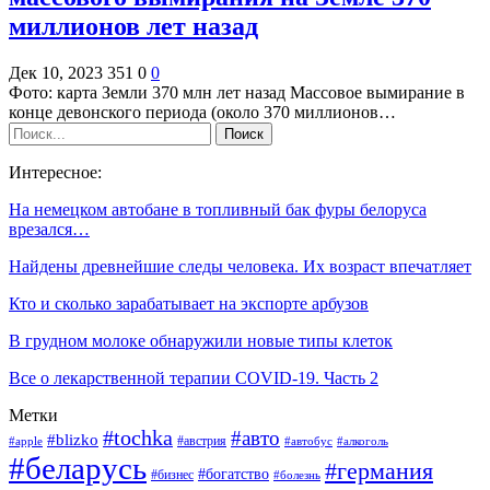
миллионов лет назад
Дек 10, 2023
351
0
0
Фото: карта Земли 370 млн лет назад Массовое вымирание в
конце девонского периода (около 370 миллионов…
Интересное:
На немецком автобане в топливный бак фуры белоруса
врезался…
Найдены древнейшие следы человека. Их возраст впечатляет
Кто и сколько зарабатывает на экспорте арбузов
В грудном молоке обнаружили новые типы клеток
Все о лекарственной терапии COVID-19. Часть 2
Метки
#tochka
#авто
#blizko
#австрия
#алкоголь
#apple
#автобус
#беларусь
#германия
#богатство
#бизнес
#болезнь