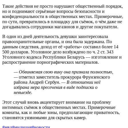
Такие действия не просто нарушают общественный порядок,
но и поднимают серьёзные вопросы безопасности и
конфиденциальности в общественных местах. Примерочные,
по сути, превратились в площадку для съёмок, о чём даже не
догадывались сотрудники магазинов и другие покупатели.
В один из дней деятельность девушки заинтересовала
правоохранительные органы, и она была задержана. По
данным следствия, доход от её «работы» составил более 14
500 долларов. Уголовное дело возбуждено по ч. 2 ст. 343
Уголовного кодекса Республики Беларусь — изготовление и
распространение порнографических материалов.
— Обвиняемая свою вину она признала полностью,
—
отметил заместитель прокурора Фрунзенского
района Андрей Сербун.
— В отношении неё
избрана мера пресечения в виде подписки о
невыезде.
Этот случай вновь акцентирует внимание на проблему
интимных съёмок в общественных местах. Примерочные
комнаты, как и любые зоны, предполагающие приватность,
становятся уязвимыми для скрытых камер.
#мвд
#милиция
#новости