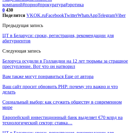
компаний
#порно
#прокуратура
#эротика
0
430
Поделится
VK
OK.ru
Facebook
Twitter
WhatsApp
Telegram
Viber
Предыдущая запись
ЦТ в Беларуси: сроки, регистрация, рекомендации для
абитуриентов
Следующая запись
Белоруса осудили в Голландии на 12 лет тюрьмы за страшное
преступление. Вот что он натворил
Вам также могут понравиться
Еще от автора
Ваш сайт просит обновить PHP: почему это важно и что
делать
Социальный выбор: как служить обществу в современном
мире
Европейский инвестиционный банк выделяет €70 млрд на
технологический сектор: ставка…
ЦТ в Беларуси: сроки, регистрация, рекомендации для