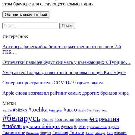
этом браузере для следующего комментария.
Интересное:
Ангиографический кабинет торжественно открыли в 2-й
ГКБ…
Отпечатки пальцев будут снимать у въезжающих в Турцию…
Умер актер Гладков, известный по ролям в шоу «Каламбур»
Суперраспространитель COVID-19 где-то рядом…
Apple снова возглавил рейтинг самых дорогих брендов мира
Метки
#tochka
#авто
#blizko
#австрия
#алкоголь
#apple
#автобус
#беларусь
#германия
#богатство
#бизнес
#болезнь
#гибель
#дальнобойщик
#дети
#деньга
#долгожитель
#дуров
#китай
#животное
#италия
#кража
#индия
#израиль
#контрабанда
#кот