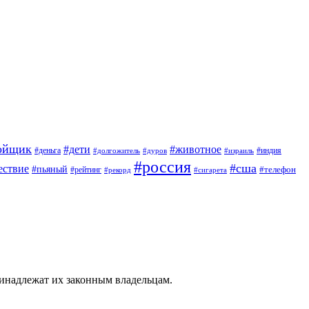
ойщик
#дети
#животное
#индия
#деньга
#долгожитель
#дуров
#израиль
#россия
#сша
ествие
#пьяный
#телефон
#рейтинг
#сигарета
#рекорд
ринадлежат их законным владельцам.