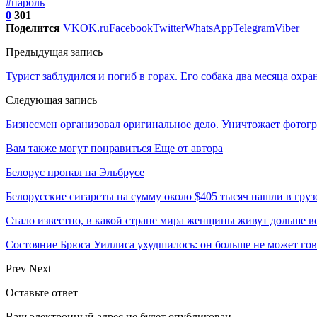
#пароль
0
301
Поделится
VK
OK.ru
Facebook
Twitter
WhatsApp
Telegram
Viber
Предыдущая запись
Турист заблудился и погиб в горах. Его собака два месяца охра
Следующая запись
Бизнесмен организовал оригинальное дело. Уничтожает фото
Вам также могут понравиться
Еще от автора
Белорус пропал на Эльбрусе
Белорусские сигареты на сумму около $405 тысяч нашли в груз
Стало известно, в какой стране мира женщины живут дольше в
Состояние Брюса Уиллиса ухудшилось: он больше не может гово
Prev
Next
Оставьте ответ
Ваш электронный адрес не будет опубликован.