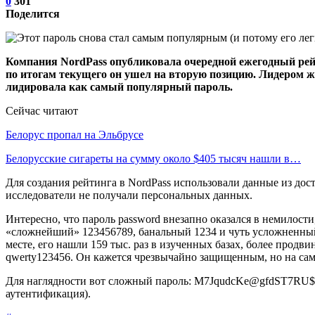
0
301
Поделится
Компания NordPass опубликовала очередной ежегодный рейт
по итогам текущего он ушел на вторую позицию. Лидером же
лидировала как самый популярный пароль.
Сейчас читают
Белорус пропал на Эльбрусе
Белорусские сигареты на сумму около $405 тысяч нашли в…
Для создания рейтинга в NordPass использовали данные из дос
исследователи не получали персональных данных.
Интересно, что пароль password внезапно оказался в немилости
«сложнейший» 123456789, банальный 1234 и чуть усложненный 1
месте, его нашли 159 тыс. раз в изученных базах, более продви
qwerty123456. Он кажется чрезвычайно защищенным, но на само
Для наглядности вот сложный пароль: M7JqudcKe@gfdST7RU$Q.
аутентификация).