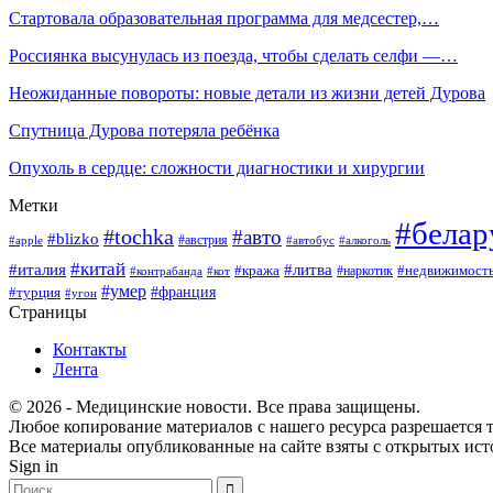
Стартовала образовательная программа для медсестер,…
Россиянка высунулась из поезда, чтобы сделать селфи —…
Неожиданные повороты: новые детали из жизни детей Дурова
Спутница Дурова потеряла ребёнка
Опухоль в сердце: сложности диагностики и хирургии
Метки
#белар
#tochka
#авто
#blizko
#австрия
#алкоголь
#apple
#автобус
#китай
#италия
#литва
#кража
#недвижимост
#наркотик
#контрабанда
#кот
#умер
#франция
#турция
#угон
Страницы
Контакты
Лента
© 2026 - Медицинские новости. Все права защищены.
Любое копирование материалов с нашего ресурса разрешается т
Все материалы опубликованные на сайте взяты с открытых исто
Sign in