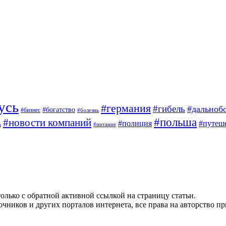
усь
#германия
#гибель
#дальноб
#богатство
#бизнес
#болезнь
#польша
#новости компаний
#полиция
#путеш
ь
#питание
олько с обратной активной ссылкой на страницу статьи.
чников и других порталов интернета, все права на авторство п