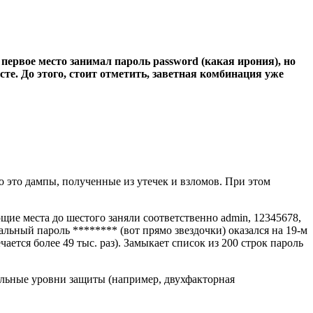
ервое место занимал пароль password (какая ирония), но
те. До этого, стоит отметить, заветная комбинация уже
о это дампы, полученные из утечек и взломов. При этом
щие места до шестого заняли соответственно admin, 12345678,
льный пароль ******** (вот прямо звездочки) оказался на 19-м
ается более 49 тыс. раз). Замыкает список из 200 строк пароль
льные уровни защиты (например, двухфакторная