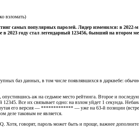
инг самых популярных паролей. Лидер изменился: в 2022-м п
 в 2023 году стал легендарный 123456, бывший на втором мес
тупных баз данных, в том числе появлявшихся в дарквебе: обычн
, опустившись аж на седьмое место рейтинга. Второе и последую
2345. Все их связывает одно: на взлом уйдет 1 секунда. Небана
нутая его версия — ************* — уже на 63-й позиции (встреч
м деле таковым не является.
 Хотя, говорят, пароль может быть и проще, важнее дополните