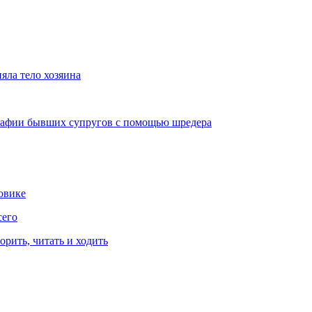
няла тело хозяина
графии бывших супругов с помощью шредера
овике
сего
рить, читать и ходить