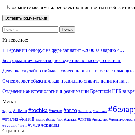
Сохраните мое имя, адрес электронной почты и веб-сайт в э
Интересное:
В Германии белорус на фуре заплатит €2000 за аварию с…
Белфармация»: качество, возведенное в высокую степень
Девушка случайно поймала своего парня на измене с помощь
Супермаркет объяснил, как правильно ставить напитки на…
Отделение анестезиологии и реанимации Брестской ЦГБ за в
Метки
#белар
#tochka
#авто
#blizko
#австрия
#алкоголь
#apple
#автобус
#китай
#италия
#литва
#кража
#недвижимост
#наркотик
#контрабанда
#кот
#умер
#франция
#турция
#угон
Страницы