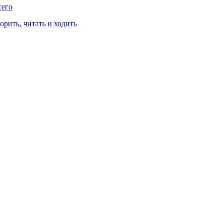
сего
рить, читать и ходить