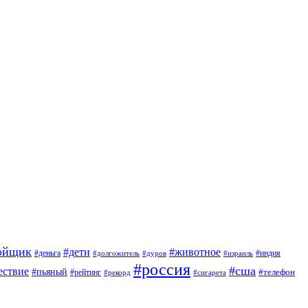
ойщик
#дети
#животное
#индия
#деньга
#долгожитель
#дуров
#израиль
#россия
#сша
ествие
#пьяный
#телефон
#рейтинг
#сигарета
#рекорд