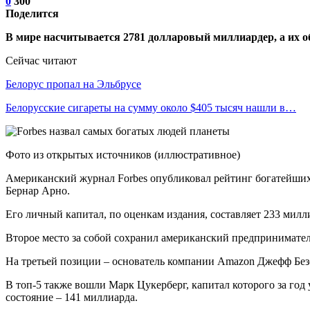
0
300
Поделится
В мире насчитывается 2781 долларовый миллиардер, а их об
Сейчас читают
Белорус пропал на Эльбрусе
Белорусские сигареты на сумму около $405 тысяч нашли в…
Фото из открытых источников (иллюстративное)
Американский журнал Forbes опубликовал рейтинг богатейших
Бернар Арно.
Его личный капитал, по оценкам издания, составляет 233 милли
Второе место за собой сохранил американский предприниматель
На третьей позиции – основатель компании Amazon Джефф Безо
В топ-5 также вошли Марк Цукерберг, капитал которого за год 
состояние – 141 миллиарда.