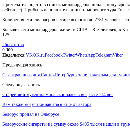
Примечательно, что в список миллиардеров попала популярная
рейтинге). Прибыль исполнительницы от мирового тура Eras с
Количество миллиардеров в мире выросло до 2781 человек – эт
Больше всего миллиардеров живет в США – 813 человек, в Китае
125.
#богатство
0
300
Поделится
VK
OK.ru
Facebook
Twitter
WhatsApp
Telegram
Viber
Предыдущая запись
С завтрашнего дня Санкт-Петербург станет платным для турис
Следующая запись
Старейший мужчина мира скончался в возрасте 114 лет
Вам также могут понравиться
Еще от автора
Белорус пропал на Эльбрусе
Белорусские сигареты на сумму около $405 тысяч нашли в груз