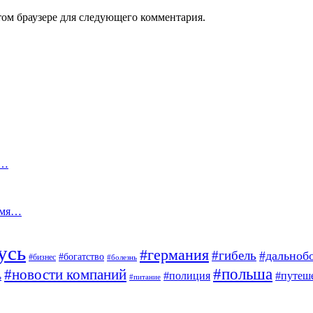
том браузере для следующего комментария.
ю…
ремя…
усь
#германия
#гибель
#дальноб
#богатство
#бизнес
#болезнь
#польша
#новости компаний
#полиция
#путеш
ь
#питание