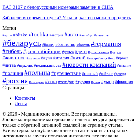
ВАЗ 2107 с белорусскими номерами замечен в США
Заболели во время отпуска? Узнали, как его можно продлить
Метки
#tochka
#авто
#blizko
#австрия
#алкоголь
#apple
#автобус
#беларусь
#германия
#богатство
#бизнес
#болезнь
#гибель
#дальнобойщик
#дети
#деньга
#долгожитель
#дуров
#китай
#животное
#италия
#кража
#индия
#израиль
#контрабанда
#кот
#новости компаний
#литва
#недвижимость
#наркотик
#питание
#польша
#полиция
#путешествие
#пьяный
#рейтинг
#рекорд
#россия
#сша
#умер
#телефон
#франция
#турция
#сигарета
#угон
Страницы
Контакты
Лента
© 2026 - Медицинские новости. Все права защищены.
Любое копирование материалов с нашего ресурса разрешается
только с обратной активной ссылкой на страницу статьи.
Все материалы опубликованные на сайте взяты с открытых
источников и других порталов интернета, все права на