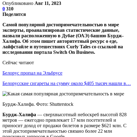
Опубликовано
Авг 11, 2023
0
310
Поделится
Самой популярной достопримечательностью в мире
эксперты, проанализировав статистические данные,
назвали расположенную в Дубае (ОАЭ) башню Бурдж-
Халифа. Об этом пишет авторитетный ресурс о еде,
лайфстайле и путешествиях Curly Tales со ссылкой на
исследования портала Switch On Business.
Сейчас читают
Белорус пропал на Эльбрусе
Белорусские сигареты на сумму около $405 тысяч нашли в…
Бурдж-Халифа. Фото: Shutterstock
Бурдж-Халифа
— сверхвысотный небоскреб высотой 828
метров — ежегодно привлекает 17 млн посетителей и
приносит доход от продажи билетов в размере $621 млн. С
этой достопримечательностью связано более 22 млн
поисковых запросов в Google.