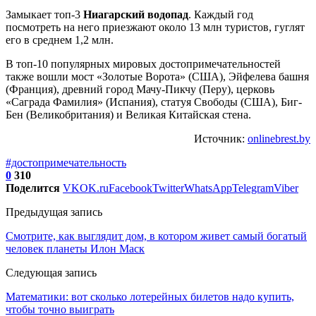
Замыкает топ-3
Ниагарский водопад
. Каждый год
посмотреть на него приезжают около 13 млн туристов, гуглят
его в среднем 1,2 млн.
В топ-10 популярных мировых достопримечательностей
также вошли мост «Золотые Ворота» (США), Эйфелева башня
(Франция), древний город Мачу-Пикчу (Перу), церковь
«Саграда Фамилия» (Испания), статуя Свободы (США), Биг-
Бен (Великобритания) и Великая Китайская стена.
Источник:
onlinebrest.by
#достопримечательность
0
310
Поделится
VK
OK.ru
Facebook
Twitter
WhatsApp
Telegram
Viber
Предыдущая запись
Смотрите, как выглядит дом, в котором живет самый богатый
человек планеты Илон Маск
Следующая запись
Математики: вот сколько лотерейных билетов надо купить,
чтобы точно выиграть