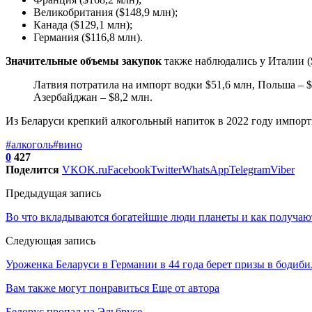
Великобритания ($148,9 млн);
Канада ($129,1 млн);
Германия ($116,8 млн).
Значительные объемы закупок
также наблюдались у Италии ($8
Латвия потратила на импорт водки $51,6 млн, Польша – $4
Азербайджан – $8,2 млн.
Из Беларуси крепкий алкогольный напиток в 2022 году импорти
#алкоголь
#вино
0
427
Поделится
VK
OK.ru
Facebook
Twitter
WhatsApp
Telegram
Viber
Предыдущая запись
Во что вкладываются богатейшие люди планеты и как получа
Следующая запись
Уроженка Беларуси в Германии в 44 года берет призы в бодиб
Вам также могут понравиться
Еще от автора
Белорус пропал на Эльбрусе