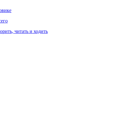
овике
сего
рить, читать и ходить