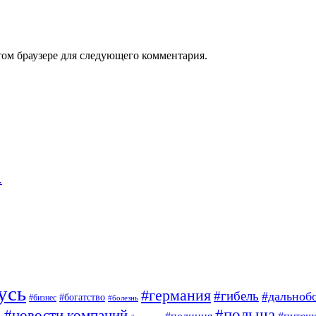
том браузере для следующего комментария.
…
усь
#германия
#гибель
#дальноб
#богатство
#бизнес
#болезнь
#польша
#новости компаний