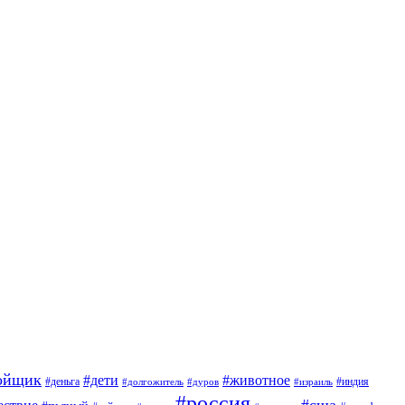
ойщик
#дети
#животное
#индия
#деньга
#долгожитель
#дуров
#израиль
#россия
#сша