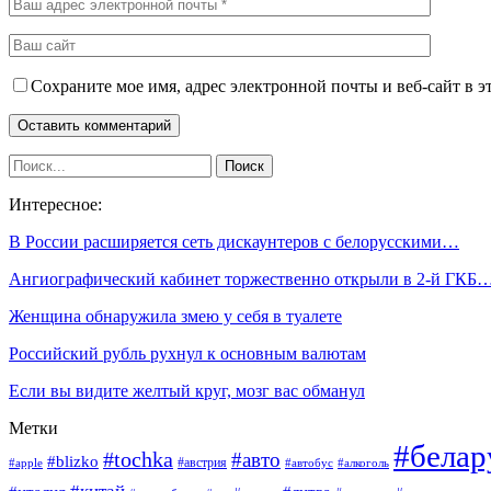
Сохраните мое имя, адрес электронной почты и веб-сайт в э
Интересное:
В России расширяется сеть дискаунтеров с белорусскими…
Ангиографический кабинет торжественно открыли в 2-й ГКБ
Женщина обнаружила змею у себя в туалете
Российский рубль рухнул к основным валютам
Если вы видите желтый круг, мозг вас обманул
Метки
#белар
#tochka
#авто
#blizko
#австрия
#алкоголь
#apple
#автобус