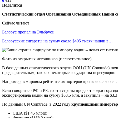
0
427
Поделится
Статистический отдел Организации Объединенных Наций сф
Сейчас читают
Белорус пропал на Эльбрусе
Белорусские сигареты на сумму около $405 тысяч нашли в…
Фото из открытых источников (иллюстративное)
В базе данных статистического отдела ООН (UN Comtrade) появ
предварительным, так как некоторые государства нерегулярно
Например, в мировом рейтинге импортеров крепкого алкогольн
Если говорить о РФ и РБ, то эти страны продают водки гораздо
экспортировала водки на сумму $53,5 млн, а закупила – на $3,3
По данным UN Comtrade, в 2022 году
крупнейшими импортер
США ($1,45 млрд);
Франция ($168,2 млн);