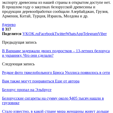
экспорту древесины из нашей страны в открытом доступе нет.
В прошлом году о закупках белорусской древесины и
продукции деревообработки сообщали Азербайджан, Грузия,
Армения, Китай, Турция, Израиль, Молдова и др.
#дерево
0
317
Поделится
VK
OK.ru
Facebook
Twitter
WhatsApp
Telegram
Viber
Предыдущая запись
В Варшаве задержали двоих подростков – 13-летних белоруса
и украинку. Что они сделали?
Следующая запись
Редкое фото тяжелобольного Брюса Уиллиса появилось в сети
Вам также могут понравиться
Еще от автора
Белорус пропал на Эльбрусе
Белорусские сигареты на сумму около $405 тысяч нашли в
грузовике
Стало известно, в какой стране мира женщины живут дольше