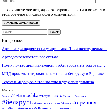
Сохраните мое имя, адрес электронной почты и веб-сайт в
этом браузере для следующего комментария.
Интересное:
Арест за три поднятых на улице камня. Что и почему нельзя…
Артродез голеностопного сустава
Поляк притворялся манекеном, чтобы воровать в торговых…
МИД прокомментировал нападение на белоруску в Варшаве
Теракт в «Крокусе»: что известно к утру понедельника
Метки
#tochka
#авто
#blizko
#австрия
#алкоголь
#apple
#автобус
#беларусь
#германия
#богатство
#бизнес
#болезнь
#гибель
#дальнобойщик
#дети