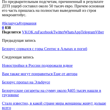
По предварительным подсчетам, причиненный в результате
ДТП ущерб составил около 50 тысяч евро. Причем основная
его часть пришлась на полностью выведенный из строя
микроавтобус.
#беларусь
#германия
0
838
Поделится
VK
OK.ru
Facebook
Twitter
WhatsApp
Telegram
Viber
Предыдущая запись
Белорус сорвался с горы Сентис в Альпах и погиб
Следующая запись
Новостройки в России подорожали вдвое
Вам также могут понравиться
Еще от автора
Белорус пропал на Эльбрусе
Белорусские сигареты на сумму около $405 тысяч нашли в
грузовике
Стало известно, в какой стране мира женщины живут дольше
всего