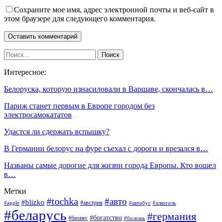
Сохраните мое имя, адрес электронной почты и веб-сайт в
этом браузере для следующего комментария.
Интересное:
Белоруска, которую изнасиловали в Варшаве, скончалась в…
Париж станет первым в Европе городом без
электросамокататов
Удастся ли сдержать вспышку?
В Германии белорус на фуре съехал с дороги и врезался в…
Названы самые дорогие для жизни города Европы. Кто вошел
в…
Метки
#tochka
#авто
#blizko
#австрия
#алкоголь
#apple
#автобус
#беларусь
#германия
#богатство
#бизнес
#болезнь