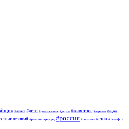
ойщик
#дети
#животное
#индия
#деньга
#долгожитель
#дуров
#израиль
#россия
#сша
ествие
#пьяный
#телефон
#рейтинг
#сигарета
#рекорд