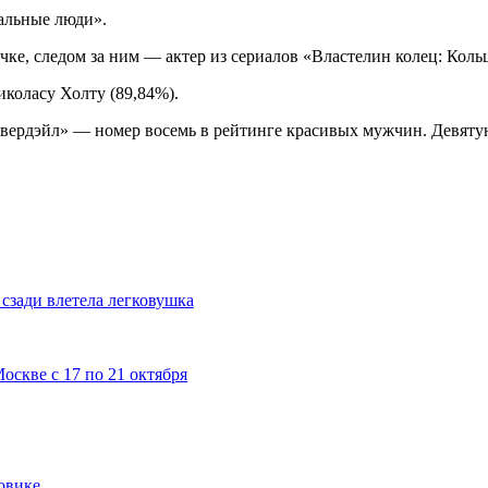
мальные люди».
очке, следом за ним — актер из сериалов «Властелин колец: Кол
коласу Холту (89,84%).
ивердэйл» — номер восемь в рейтинге красивых мужчин. Девяту
сзади влетела легковушка
скве с 17 по 21 октября
овике