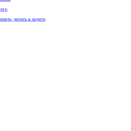
сего
рить, читать и ходить