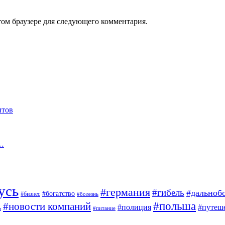
том браузере для следующего комментария.
итов
о…
усь
#германия
#гибель
#дальноб
#богатство
#бизнес
#болезнь
#польша
#новости компаний
#полиция
#путеш
ь
#питание