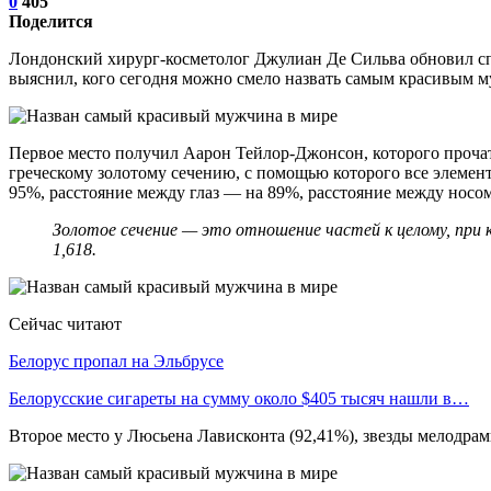
0
405
Поделится
Лондонский хирург-косметолог Джулиан Де Сильва обновил спи
выяснил, кого сегодня можно смело назвать самым красивым м
Первое место получил Аарон Тейлор-Джонсон, которого прочат 
греческому золотому сечению, с помощью которого все элемен
95%, расстояние между глаз — на 89%, расстояние между носо
Золотое сечение — это отношение частей к целому, при 
1,618.
Сейчас читают
Белорус пропал на Эльбрусе
Белорусские сигареты на сумму около $405 тысяч нашли в…
Второе место у Люсьена Лависконта (92,41%), звезды мелодра