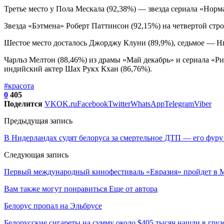
Третье место у Пола Мескала (92,38%) — звезда сериала «Нор
Звезда «Бэтмена» Роберт Паттинсон (92,15%) на четвертой стр
Шестое место досталось Джорджу Клуни (89,9%), седьмое — Ни
Чарльз Мелтон (88,46%) из драмы «Май декабрь» и сериала «Р
индийский актер Шах Рукх Кхан (86,76%).
#красота
0
405
Поделится
VK
OK.ru
Facebook
Twitter
WhatsApp
Telegram
Viber
Предыдущая запись
В Нидерландах судят белоруса за смертельное ДТП — его фуру 
Следующая запись
Первый международный кинофестиваль «Евразия» пройдет в Мо
Вам также могут понравиться
Еще от автора
Белорус пропал на Эльбрусе
Белорусские сигареты на сумму около $405 тысяч нашли в груз