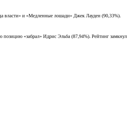
ьца власти» и «Медленные лошади» Джек Лауден (90,33%).
ю позицию «забрал» Идрис Эльба (87,94%). Рейтинг замкнул