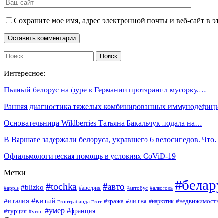
Сохраните мое имя, адрес электронной почты и веб-сайт в э
Интересное:
Пьяный белорус на фуре в Германии протаранил мусорку.…
Ранняя диагностика тяжелых комбинированных иммунодефиц
Основательница Wildberries Татьяна Бакальчук подала на…
В Варшаве задержали белоруса, укравшего 6 велосипедов. Чт
Офтальмологическая помощь в условиях CoViD-19
Метки
#белар
#tochka
#авто
#blizko
#австрия
#алкоголь
#apple
#автобус
#китай
#италия
#литва
#кража
#недвижимост
#наркотик
#контрабанда
#кот
#умер
#франция
#турция
#угон