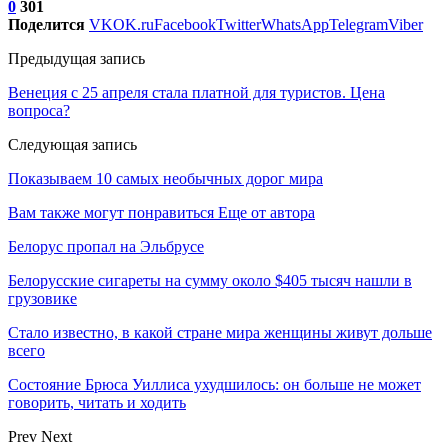
0
301
Поделится
VK
OK.ru
Facebook
Twitter
WhatsApp
Telegram
Viber
Предыдущая запись
Венеция с 25 апреля стала платной для туристов. Цена
вопроса?
Следующая запись
Показываем 10 самых необычных дорог мира
Вам также могут понравиться
Еще от автора
Белорус пропал на Эльбрусе
Белорусские сигареты на сумму около $405 тысяч нашли в
грузовике
Стало известно, в какой стране мира женщины живут дольше
всего
Состояние Брюса Уиллиса ухудшилось: он больше не может
говорить, читать и ходить
Prev
Next