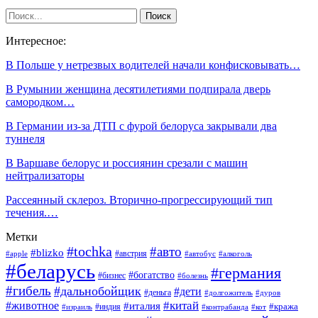
Интересное:
В Польше у нетрезвых водителей начали конфисковывать…
В Румынии женщина десятилетиями подпирала дверь
самородком…
В Германии из-за ДТП с фурой белоруса закрывали два
туннеля
В Варшаве белорус и россиянин срезали с машин
нейтрализаторы
Рассеянный склероз. Вторично-прогрессирующий тип
течения.…
Метки
#tochka
#авто
#blizko
#австрия
#алкоголь
#apple
#автобус
#беларусь
#германия
#богатство
#бизнес
#болезнь
#гибель
#дальнобойщик
#дети
#деньга
#долгожитель
#дуров
#китай
#животное
#италия
#кража
#индия
#израиль
#контрабанда
#кот