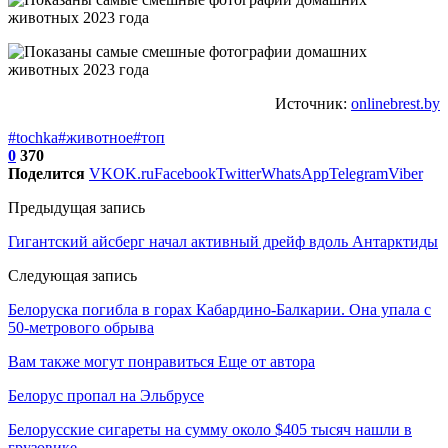
Источник:
onlinebrest.by
#tochka
#животное
#топ
0
370
Поделится
VK
OK.ru
Facebook
Twitter
WhatsApp
Telegram
Viber
Предыдущая запись
Гигантский айсберг начал активный дрейф вдоль Антарктиды
Следующая запись
Белоруска погибла в горах Кабардино-Балкарии. Она упала с
50-метрового обрыва
Вам также могут понравиться
Еще от автора
Белорус пропал на Эльбрусе
Белорусские сигареты на сумму около $405 тысяч нашли в
грузовике