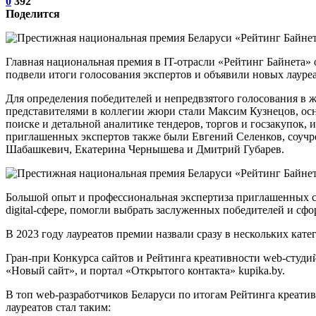
0
392
Поделится
Главная национальная премия в IT-отрасли «Рейтинг Байнета» 
подвели итоги голосования экспертов и объявили новых лауре
Для определения победителей и непредвзятого голосования в 
представителями в коллегии жюри стали Максим Кузнецов, осн
поиске и детальной аналитике тендеров, торгов и госзакупок,
приглашенных экспертов также были Евгений Селенков, соучр
Шабашкевич, Екатерина Чернышева и Дмитрий Губарев.
Большой опыт и профессиональная экспертиза приглашенных спе
digital-сфере, помогли выбрать заслуженных победителей и сф
В 2023 году лауреатов премии назвали сразу в нескольких кате
Гран-при Конкурса сайтов и Рейтинга креативности web-студи
«Новый сайт», и портал «Открытого контакта» kupika.by.
В топ web-разработчиков Беларуси по итогам Рейтинга креатив
лауреатов стал таким: