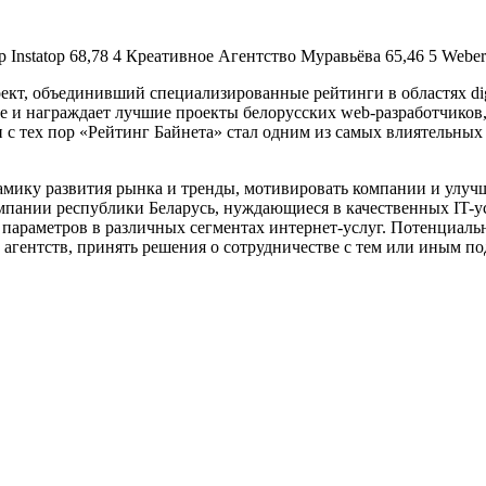
 Instatop 68,78 4 Креативное Агентство Муравьёва 65,46 5 Webern
ект, объединивший специализированные рейтинги в областях dig
е и награждает лучшие проекты белорусских web-разработчиков,
и с тех пор «Рейтинг Байнета» стал одним из самых влиятельны
мику развития рынка и тренды, мотивировать компании и улучш
омпании республики Беларусь, нуждающиеся в качественных IT-
 параметров в различных сегментах интернет-услуг. Потенциал
агентств, принять решения о сотрудничестве с тем или иным по