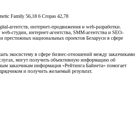
etic Family 56,18 6 Cropas 42,78
ital-агентств, интернет-продвижения и web-разработки.
 web-студии, интернет-агентства, SMM-агентства и SEO-
х и престижных национальных проектов Беларуси в сфере
ать экосистему в сфере бизнес-отношений между заказчиками
услугах, могут получить объективную информацию об
ьным заказчикам информация «Рейтинга Байнета» помогает
дрядчиком и получить желаемый результат.