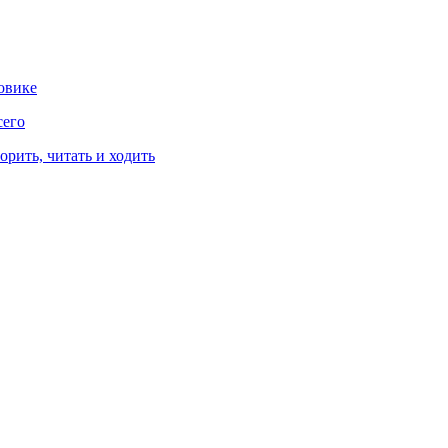
овике
сего
рить, читать и ходить