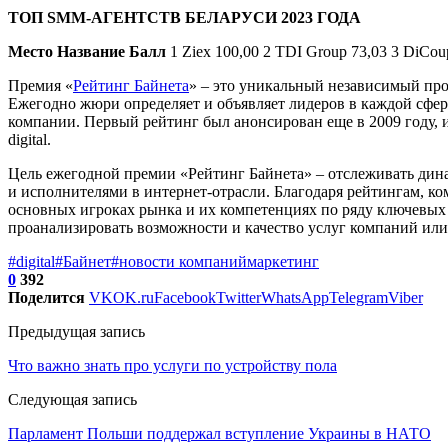
ТОП SMM-АГЕНТСТВ БЕЛАРУСИ 2023 ГОДА
Место
Название
Балл
1 Ziex 100,00 2 TDI Group 73,03 3 DiCoup
Премия «
Рейтинг Байнета
» – это уникальный независимый про
Ежегодно жюри определяет и объявляет лидеров в каждой сфер
компании. Первый рейтинг был анонсирован еще в 2009 году, 
digital.
Цель ежегодной премии «Рейтинг Байнета» – отслеживать дина
и исполнителями в интернет-отрасли. Благодаря рейтингам, к
основных игроках рынка и их компетенциях по ряду ключевых
проанализировать возможности и качество услуг компаний или 
#digital
#Байнет
#новости компаний
маркетинг
0
392
Поделится
VK
OK.ru
Facebook
Twitter
WhatsApp
Telegram
Viber
Предыдущая запись
Что важно знать про услуги по устройству пола
Следующая запись
Парламент Польши поддержал вступление Украины в НАТО