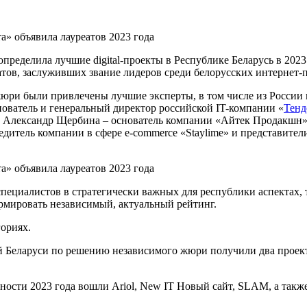
определила лучшие digital-проекты в Республике Беларусь в 202
атов, заслуживших звание лидеров среди белорусских интернет-
жюри были привлечены лучшие эксперты, в том числе из России
ователь и генеральный директор российской IT-компании «
Тенд
 и Александр Щербина – основатель компании «Айтек Продакшн», 
едитель компании в сфере e-commerce «Staylime» и представи
циалистов в стратегически важных для республики аспектах, та
ормировать независимый, актуальный рейтинг.
гориях.
й Беларуси по решению независимого жюри получили два проекта
ности 2023 года вошли Ariol, New IT Новый сайт, SLAM, а также