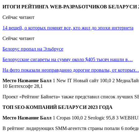
ИТОГИ РЕЙТИНГА WEB-РАЗРАБОТЧИКОВ БЕЛАРУСИ 2
Сейчас читают
14 вещей, о которых помнят все, кто жил до эпохи интернета
Сейчас читают
Белорус пропал на Эльбрусе
Белорусские сигареты на сумму около $405 тысяч нашли в…
На фото показали неоправданно дорогие провалы, от которых
Место
Название
Балл
1 New IT Новый сайт 100,0 2 МедиаЛайн 67
10 Белтехсофт 28,1
Проект «Рейтинг Байнета» также представил список лучших S
ТОП SEO-КОМПАНИЙ БЕЛАРУСИ 2023 ГОДА
Место
Название
Балл
1 Cropas 100,0 2 Seologic 95,8 3 WEBHU
В рейтинг лидирующих SMM-агентств страны попали 6 победи