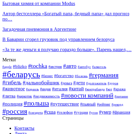
Бытовая химия от компании Modus
Автор бестселлера «Богатый папа, бедный папа» дал прогноз
по…
Загадочная пневмония в Аргентине
В Баварии сгорел грузовик под управлением белоруса
«За те же деньги я получаю гораздо больше». Парень нашел,…
Метки
#tochka
#авто
#blizko
#австрия
#алкоголь
#apple
#автобус
#беларусь
#германия
#богатство
#бизнес
#болезнь
#гибель
#дальнобойщик
#дети
#деньга
#долгожитель
#дуров
#китай
#животное
#италия
#кража
#индия
#израиль
#контрабанда
#кот
#новости компаний
#литва
#недвижимость
#наркотик
#питание
#польша
#полиция
#путешествие
#пьяный
#рейтинг
#рекорд
#россия
#сша
#умер
#телефон
#франция
#турция
#сигарета
#угон
Страницы
Контакты
Лента