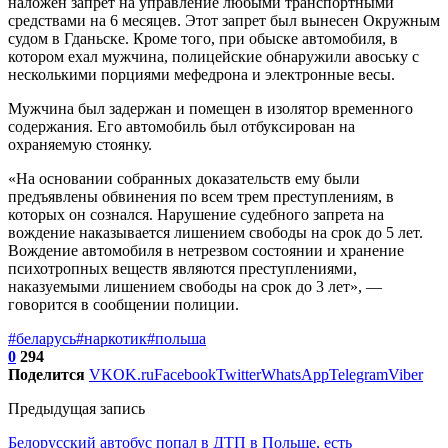
наложен запрет на управление любыми транспортными
средствами на 6 месяцев. Этот запрет был вынесен Окружным
судом в Гданьске. Кроме того, при обыске автомобиля, в
котором ехал мужчина, полицейские обнаружили авоську с
несколькими порциями мефедрона и электронные весы.
Мужчина был задержан и помещен в изолятор временного
содержания. Его автомобиль был отбуксирован на
охраняемую стоянку.
«На основании собранных доказательств ему были
предъявлены обвинения по всем трем преступлениям, в
которых он сознался. Нарушение судебного запрета на
вождение наказывается лишением свободы на срок до 5 лет.
Вождение автомобиля в нетрезвом состоянии и хранение
психотропных веществ являются преступлениями,
наказуемыми лишением свободы на срок до 3 лет», —
говорится в сообщении полиции.
#беларусь
#наркотик
#польша
0
294
Поделится
VK
OK.ru
Facebook
Twitter
WhatsApp
Telegram
Viber
Предыдущая запись
Белорусский автобус попал в ДТП в Польше, есть