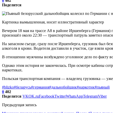
0
402
Поделится
Картинка вымышленная, носит иллюстративный характер
Вечером 18 мая на трассе A8 в районе Иршенберга (Германия) 
произошёл около 22:30 — транспортный патруль заметил опас
На запасном съезде, сразу после Иршенберга, грузовик был бе
алкоголя в крови. Водителя доставили в участок, где взяли кро
В отношении мужчины возбуждено уголовное дело по факту во
Однако этим история не закончилась. При осмотре кабины сотр
наркотиках.
Польская транспортная компания — владелец грузовика — уже
#blizko
#беларусь
#германия
#дальнобойщик
#наркотик
#пьяный
0
402
Поделится
VK
OK.ru
Facebook
Twitter
WhatsApp
Telegram
Viber
Предыдущая запись