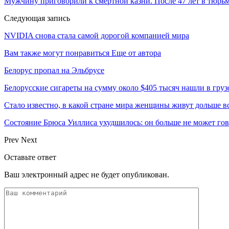
Мужчину приговорили к смертной казни. После 47 лет в тюрь
Следующая запись
NVIDIA снова стала самой дорогой компанией мира
Вам также могут понравиться
Еще от автора
Белорус пропал на Эльбрусе
Белорусские сигареты на сумму около $405 тысяч нашли в груз
Стало известно, в какой стране мира женщины живут дольше в
Состояние Брюса Уиллиса ухудшилось: он больше не может гово
Prev
Next
Оставьте ответ
Ваш электронный адрес не будет опубликован.