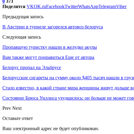
0
373
Поделится
VK
OK.ru
Facebook
Twitter
WhatsApp
Telegram
Viber
Предыдущая запись
В Австрии в туннеле загорелся автовоз белоруса
Следующая запись
Пропавшую туристку нашли в желудке акулы
Вам также могут понравиться
Еще от автора
Белорус пропал на Эльбрусе
Белорусские сигареты на сумму около $405 тысяч нашли в груз
Стало известно, в какой стране мира женщины живут дольше в
Состояние Брюса Уиллиса ухудшилось: он больше не может гово
Prev
Next
Оставьте ответ
Ваш электронный адрес не будет опубликован.