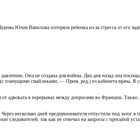
урова Юлия Вавилова потеряла ребенка из-за стресса от его зад
 давлению. Она не создана для войны. Два дня назад она посеща
с плачущими смайликами. — Прим. ред.) из кабинета врача. Я ср
 от адвоката в перерывах между допросами во Франции. Также, 
. Через несколько дней предпринимателя отпустили под залог в
ие следователей, так как не отвечал на запросы с просьбой уст