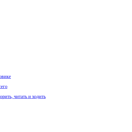
овике
сего
рить, читать и ходить