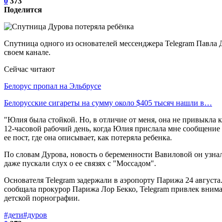
0
373
Поделится
Спутница одного из основателей мессенджера Telegram Павла Д
своем канале.
Сейчас читают
Белорус пропал на Эльбрусе
Белорусские сигареты на сумму около $405 тысяч нашли в…
"Юлия была стойкой. Но, в отличие от меня, она не привыкла к
12-часовой рабочий день, когда Юлия прислала мне сообщение (
ее пост, где она описывает, как потеряла ребенка.
По словам Дурова, новость о беременности Вавиловой он узнал
даже пускали слух о ее связях с "Моссадом".
Основателя Telegram задержали в аэропорту Парижа 24 августа
сообщала прокурор Парижа Лор Бекко, Telegram привлек вниман
детской порнографии.
#дети
#дуров