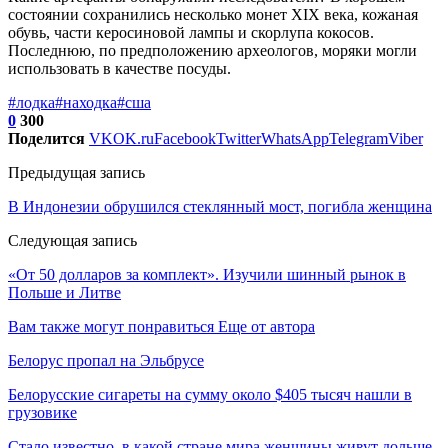
состоянии сохранились несколько монет XIX века, кожаная
обувь, части керосиновой лампы и скорлупа кокосов.
Последнюю, по предположению археологов, моряки могли
использовать в качестве посуды.
#лодка
#находка
#сша
0
300
Поделится
VK
OK.ru
Facebook
Twitter
WhatsApp
Telegram
Viber
Предыдущая запись
В Индонезии обрушился стеклянный мост, погибла женщина
Следующая запись
«От 50 долларов за комплект». Изучили шинный рынок в
Польше и Литве
Вам также могут понравиться
Еще от автора
Белорус пропал на Эльбрусе
Белорусские сигареты на сумму около $405 тысяч нашли в
грузовике
Стало известно, в какой стране мира женщины живут дольше