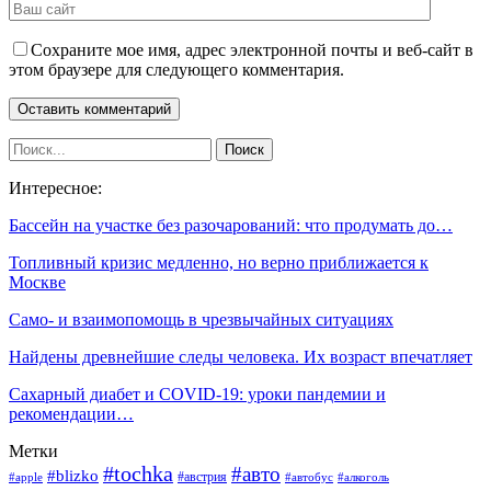
Сохраните мое имя, адрес электронной почты и веб-сайт в
этом браузере для следующего комментария.
Интересное:
Бассейн на участке без разочарований: что продумать до…
Топливный кризис медленно, но верно приближается к
Москве
Само- и взаимопомощь в чрезвычайных ситуациях
Найдены древнейшие следы человека. Их возраст впечатляет
Сахарный диабет и COVID-19: уроки пандемии и
рекомендации…
Метки
#tochka
#авто
#blizko
#австрия
#алкоголь
#apple
#автобус