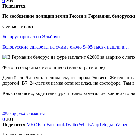
0
303
Поделится
По сообщению полиции земли Гессен в Германии, белорусск
Сейчас читают
Белорус пропал на Эльбрусе
Белорусские сигареты на сумму около $405 тысяч нашли в…
Фото из открытых источников (иллюстративное)
Дело было 9 августа неподалеку от города Эшвеге. Жительница
дорогой, B7, 24-летняя немка остановилась на светофоре. Там в
Как стало ясно, водитель фуры поздно заметил легковое авто 
#беларусь
#германия
0
303
Поделится
VK
OK.ru
Facebook
Twitter
WhatsApp
Telegram
Viber
Предыдущая запись