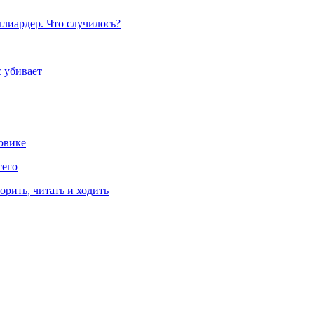
ллиардер. Что случилось?
с убивает
овике
сего
рить, читать и ходить