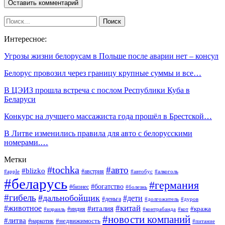
Интересное:
Угрозы жизни белорусам в Польше после аварии нет – консул
Белорус провозил через границу крупные суммы и все…
В ЦЭИЗ прошла встреча с послом Республики Куба в
Беларуси
Конкурс на лучшего массажиста года прошёл в Брестской…
В Литве изменились правила для авто с белорусскими
номерами.…
Метки
#tochka
#авто
#blizko
#австрия
#алкоголь
#apple
#автобус
#беларусь
#германия
#богатство
#бизнес
#болезнь
#гибель
#дальнобойщик
#дети
#деньга
#долгожитель
#дуров
#китай
#животное
#италия
#кража
#индия
#израиль
#контрабанда
#кот
#новости компаний
#литва
#недвижимость
#наркотик
#питание