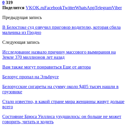
0
319
Поделится
VK
OK.ru
Facebook
Twitter
WhatsApp
Telegram
Viber
Предыдущая запись
В Белостоке суд озвучил приговор водителю, которая сбила
мальчика из Гродно
Следующая запись
Исследование назвало причину массового вымирания на
Земле 370 миллионов лет назад
Вам также могут понравиться
Еще от автора
Белорус пропал на Эльбрусе
Белорусские сигареты на сумму около $405 тысяч нашли в
грузовике
Стало известно, в какой стране мира женщины живут дольше
всего
Состояние Брюса Уиллиса ухудшилось: он больше не может
говорить, читать и ходить