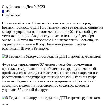
Опубликовано
Дек 9, 2023
0
319
Поделится
В немецкой земле Нижняя Саксония недалеко от города
Бремен произошло ДТП с участием трех грузовиков, одним из
которых управлял наш соотечественник. Об этом сообщает
местная полиция. Авария случилась в пятницу 8 декабря
около 11:30 утра на автобане A1 в направлении Бремена, на
территории общины Штур. Еще конкретнее – между
развязками Штур и Бринкум.
Фура под управлением 37-летнего чеха без торможения
врезалась сзади в автопоезд 27-летнего француза, который
приближался к затору на трассе на сниженной скорости и с
работающими предупреждающими огнями. От силы удара
тягач последнего оторвало от полуприцепа и бросило на
соседнюю полосу на транспортное средство, которым
управлял 57-летний белорус.