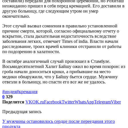
составили) передали для похоронной церемонии, но Рохиташ
неожиданно пришел в себя перед кремацией. Его доставили в
другую больницу, где следующим утром он умер
окончательно.
Этот случай вызвал сомнения в правильно установленной
причине смерти, которой, согласно официальному отчету о
вскрытии, стала дыхательная недостаточность вследствие
заболевания легких, отмечает Times of india. Власти начали
расследование, троих врачей клиники отстранили от работы
по подозрению в халатности.
В октябре аналогичный случай произошел в Стамбуле.
Восьмидесятилетний Халит Байшу ожил во время похорон: из
гроба начали доноситься крики, а прибывшие на место
медики обнаружили, что у Байшу бьется сердце. Мужчину
отвезли в больницу, но спасти его все же не удалось.
#индия
#кремация
0
329
Поделится
VK
OK.ru
Facebook
Twitter
WhatsApp
Telegram
Viber
Предыдущая запись
У мужчины остановилось сердце после переедания этого
продукта