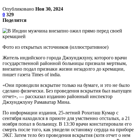
Опубликовано
Ноя 30, 2024
0
329
Поделится
Фото из открытых источников (иллюстративное)
Житель индийского города Джхунджхуну, которого врачи
государственной районной больницы признали мертвым,
внезапно подал признаки жизни незадолго до кремации,
пишет газета Times of india.
«Они проводили вскрытие только на бумаге, и это не было
сделано физически. Без проведения вскрытия был выпущен
отчет», — рассказал изданию районный инспектор
Джхунджхуну Рамаватар Мина.
По информации издания, 25-летний Рохиташ Кумар с
сентября находился в приюте для умственно отсталых, а 21
ноября попал в больницу. В 13:30 врачи констатировали его
смерть после того, как увидели остановку сердца на приборе
ЭКГ. Затем тело без проведения вскрытия (хотя отчет о нем