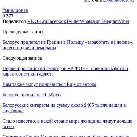
#миллионер
0
377
Поделится
VK
OK.ru
Facebook
Twitter
WhatsApp
Telegram
Viber
Предыдущая запись
Белорус прилетел из Греции в Польшу «заработать на жизнь»,
но его подвели чемоданы
Следующая запись
Первый российский смартфон «Р-ФОН»: появились фото и
характеристики гаджета
Вам также могут понравиться
Еще от автора
Белорус пропал на Эльбрусе
Белорусские сигареты на сумму около $405 тысяч нашли в
грузовике
Стало известно, в какой стране мира женщины живут дольше
всего
Состояние Брюса Уиллиса ухудшилось: он больше не может