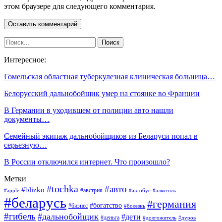
этом браузере для следующего комментария.
Интересное:
Гомельская областная туберкулезная клиническая больница…
Белорусский дальнобойщик умер на стоянке во Франции
В Германии в уходившем от полиции авто нашли
документы…
Семейный экипаж дальнобойщиков из Беларуси попал в
серьезную…
В России отключился интернет. Что произошло?
Метки
#tochka
#авто
#blizko
#австрия
#алкоголь
#apple
#автобус
#беларусь
#германия
#богатство
#бизнес
#болезнь
#гибель
#дальнобойщик
#дети
#деньга
#долгожитель
#дуров