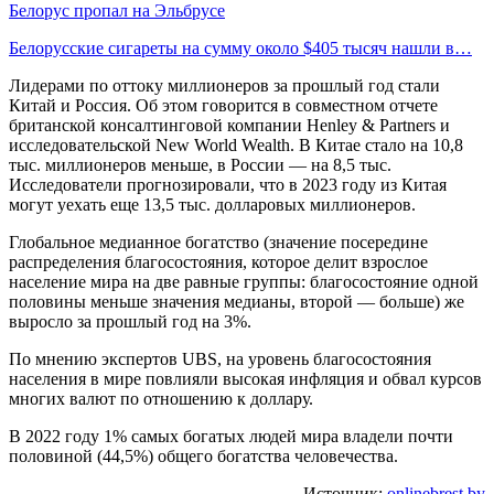
Белорус пропал на Эльбрусе
Белорусские сигареты на сумму около $405 тысяч нашли в…
Лидерами по оттоку миллионеров за прошлый год стали
Китай и Россия. Об этом говорится в совместном отчете
британской консалтинговой компании Henley & Partners и
исследовательской New World Wealth. В Китае стало на 10,8
тыс. миллионеров меньше, в России — на 8,5 тыс.
Исследователи прогнозировали, что в 2023 году из Китая
могут уехать еще 13,5 тыс. долларовых миллионеров.
Глобальное медианное богатство (значение посередине
распределения благосостояния, которое делит взрослое
население мира на две равные группы: благосостояние одной
половины меньше значения медианы, второй — больше) же
выросло за прошлый год на 3%.
По мнению экспертов UBS, на уровень благосостояния
населения в мире повлияли высокая инфляция и обвал курсов
многих валют по отношению к доллару.
В 2022 году 1% самых богатых людей мира владели почти
половиной (44,5%) общего богатства человечества.
Источник:
onlinebrest.by