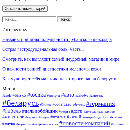
Интересное:
Названы причины популярности дубайского шоколада
Острая гастродуоденальная боль. Часть 1
Смотрите, как выглядит самый неудобный магазин в мире
О важности ранней диагностики меланомы кожи
Как чувствует себя мальчик, на которого напал белорус в…
Метки
#tochka
#авто
#blizko
#австрия
#алкоголь
#apple
#автобус
#беларусь
#германия
#богатство
#бизнес
#болезнь
#гибель
#дальнобойщик
#дети
#деньга
#долгожитель
#дуров
#китай
#животное
#италия
#кража
#индия
#израиль
#контрабанда
#кот
#новости компаний
#литва
#недвижимость
#наркотик
#питание