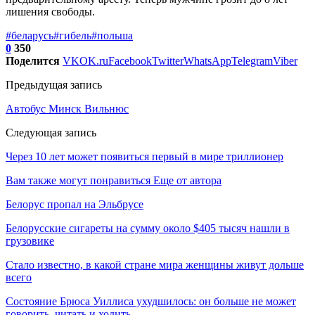
лишения свободы.
#беларусь
#гибель
#польша
0
350
Поделится
VK
OK.ru
Facebook
Twitter
WhatsApp
Telegram
Viber
Предыдущая запись
Автобус Минск Вильнюс
Следующая запись
Через 10 лет может появиться первый в мире триллионер
Вам также могут понравиться
Еще от автора
Белорус пропал на Эльбрусе
Белорусские сигареты на сумму около $405 тысяч нашли в
грузовике
Стало известно, в какой стране мира женщины живут дольше
всего
Состояние Брюса Уиллиса ухудшилось: он больше не может
говорить, читать и ходить