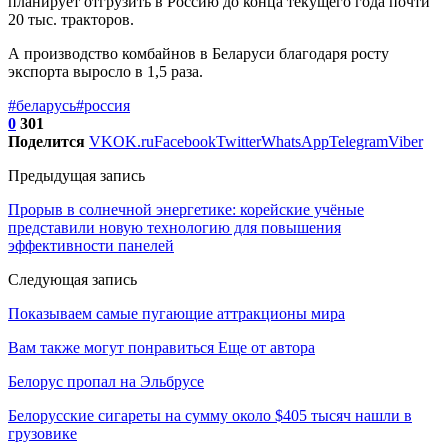
планирует отгрузить в Россию до конца текущего года почти
20 тыс. тракторов.
А производство комбайнов в Беларуси благодаря росту
экспорта выросло в 1,5 раза.
#беларусь
#россия
0
301
Поделится
VK
OK.ru
Facebook
Twitter
WhatsApp
Telegram
Viber
Предыдущая запись
Прорыв в солнечной энергетике: корейские учёные
представили новую технологию для повышения
эффективности панелей
Следующая запись
Показываем самые пугающие аттракционы мира
Вам также могут понравиться
Еще от автора
Белорус пропал на Эльбрусе
Белорусские сигареты на сумму около $405 тысяч нашли в
грузовике