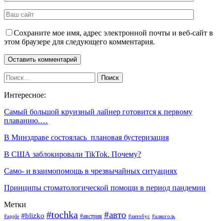
Сохраните мое имя, адрес электронной почты и веб-сайт в
этом браузере для следующего комментария.
Интересное:
Самый большой круизный лайнер готовится к первому
плаванию.…
В Минздраве состоялась плановая бустеризация
В США заблокировали TikTok. Почему?
Само- и взаимопомощь в чрезвычайных ситуациях
Принципы стоматологической помощи в период пандемии
Метки
#tochka
#авто
#blizko
#австрия
#алкоголь
#apple
#автобус