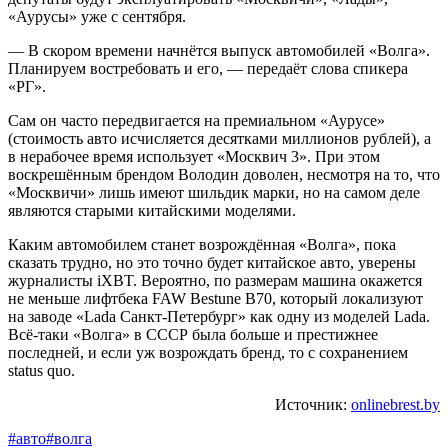
«Аурусы» уже с сентября.
— В скором времени начнётся выпуск автомобилей «Волга».
Планируем востребовать и его, — передаёт слова спикера
«РГ».
Сам он часто передвигается на премиальном «Аурусе»
(стоимость авто исчисляется десятками миллионов рублей), а
в нерабочее время использует «Москвич 3». При этом
воскрешённым брендом Володин доволен, несмотря на то, что
«Москвичи» лишь имеют шильдик марки, но на самом деле
являются старыми китайскими моделями.
Каким автомобилем станет возрождённая «Волга», пока
сказать трудно, но это точно будет китайское авто, уверены
журналисты iXBT. Вероятно, по размерам машина окажется
не меньше лифтбека FAW Bestune B70, который локализуют
на заводе «Lada Санкт-Петербург» как одну из моделей Lada.
Всё-таки «Волга» в СССР была больше и престижнее
последней, и если уж возрождать бренд, то с сохранением
status quo.
Источник:
onlinebrest.by
#авто
#волга