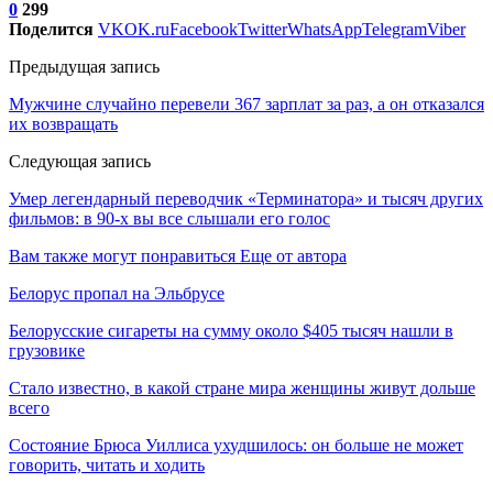
0
299
Поделится
VK
OK.ru
Facebook
Twitter
WhatsApp
Telegram
Viber
Предыдущая запись
Мужчине случайно перевели 367 зарплат за раз, а он отказался
их возвращать
Следующая запись
Умер легендарный переводчик «Терминатора» и тысяч других
фильмов: в 90-х вы все слышали его голос
Вам также могут понравиться
Еще от автора
Белорус пропал на Эльбрусе
Белорусские сигареты на сумму около $405 тысяч нашли в
грузовике
Стало известно, в какой стране мира женщины живут дольше
всего
Состояние Брюса Уиллиса ухудшилось: он больше не может
говорить, читать и ходить