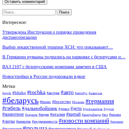
Интересное:
Утверждена Инструкция о порядке проведения
диспансеризации
Выбор лекарственной терапии ХСН: что показывают…
В Германии румыны подрались на парковке с белорусами и…
ВАЗ 2107 с белорусскими номерами замечен в США
Новостройки в России подорожали вдвое
Метки
#tochka
#авто
#blizko
#австрия
#алкоголь
#apple
#автобус
#беларусь
#германия
#богатство
#бизнес
#болезнь
#гибель
#дальнобойщик
#дети
#деньга
#долгожитель
#дуров
#китай
#животное
#италия
#кража
#индия
#израиль
#контрабанда
#кот
#новости компаний
#литва
#недвижимость
#наркотик
#питание
#польша
#полиция
#путешествие
#пьяный