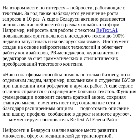
На втором месте по интересу – нейросети, работающие с
текстами. За год также наблюдается увеличение роста
запросов в 10 раз. А еще в Беларуси активно развивается
использование нейросетей в рамках онлайн-платформ.
Например, нейросеть для работы с текстом
ReText.AI
,
повышающая оригинальность исходного текста до 100%,
недавно запустилась и на белорусском языке. Инструмент
создан на основе нейросетевых технологий и облегчает
работу копирайтеров, PR-менеджеров, журналистов и
редакторов за счет грамматических и стилистических
преобразований текстового контента.
«Наша платформа способна помочь не только бизнесу, но и
отдельным людям, например, школьникам и студентам ВУЗов
при написании ими рефератов и других работ. А еще сервис
отлично справится с сокращением больших текстов. Функция
суммаризации позволит сделать краткий анонс, сохраняя
главную мысль, изменить пост под социальные сети, а
благодаря расширенным опциям — подготовить описание
или шапку профиля, сообщение в директ и многое другое»,
— комментирует сооснователь ReText.AI Елена Райтс.
Нейросети в Беларуси заняли важное место развитии
множества сфер: от медицинской до транспортной.