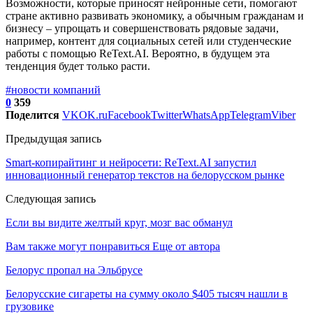
Возможности, которые приносят нейронные сети, помогают
стране активно развивать экономику, а обычным гражданам и
бизнесу – упрощать и совершенствовать рядовые задачи,
например, контент для социальных сетей или студенческие
работы с помощью ReText.AI. Вероятно, в будущем эта
тенденция будет только расти.
#новости компаний
0
359
Поделится
VK
OK.ru
Facebook
Twitter
WhatsApp
Telegram
Viber
Предыдущая запись
Smart-копирайтинг и нейросети: ReText.AI запустил
инновационный генератор текстов на белорусском рынке
Следующая запись
Если вы видите желтый круг, мозг вас обманул
Вам также могут понравиться
Еще от автора
Белорус пропал на Эльбрусе
Белорусские сигареты на сумму около $405 тысяч нашли в
грузовике