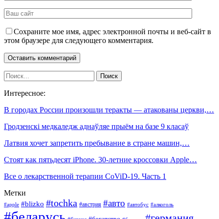
Сохраните мое имя, адрес электронной почты и веб-сайт в
этом браузере для следующего комментария.
Интересное:
В городах России произошли теракты — атакованы церкви,…
Гродзенскі медкаледж аднаўляе прыём на базе 9 класаў
Латвия хочет запретить пребывание в стране машин,…
Стоят как пятьдесят iPhone. 30-летние кроссовки Apple…
Все о лекарственной терапии CoViD-19. Часть 1
Метки
#tochka
#авто
#blizko
#австрия
#алкоголь
#apple
#автобус
#беларусь
#германия
#богатство