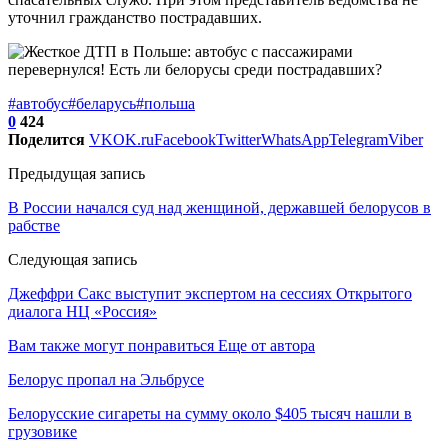
уточнил гражданство пострадавших.
#автобус
#беларусь
#польша
0
424
Поделится
VK
OK.ru
Facebook
Twitter
WhatsApp
Telegram
Viber
Предыдущая запись
В России начался суд над женщиной, державшей белорусов в
рабстве
Следующая запись
Джеффри Сакс выступит экспертом на сессиях Открытого
диалога НЦ «Россия»
Вам также могут понравиться
Еще от автора
Белорус пропал на Эльбрусе
Белорусские сигареты на сумму около $405 тысяч нашли в
грузовике