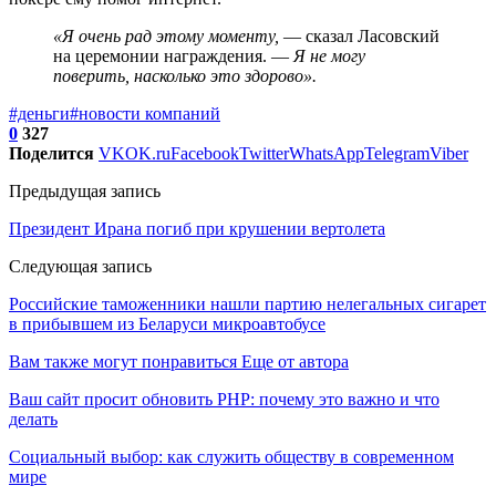
«Я очень рад этому моменту,
— сказал Ласовский
на церемонии награждения. —
Я не могу
поверить, насколько это здорово».
#деньги
#новости компаний
0
327
Поделится
VK
OK.ru
Facebook
Twitter
WhatsApp
Telegram
Viber
Предыдущая запись
Президент Ирана погиб при крушении вертолета
Следующая запись
Российские таможенники нашли партию нелегальных сигарет
в прибывшем из Беларуси микроавтобусе
Вам также могут понравиться
Еще от автора
Ваш сайт просит обновить PHP: почему это важно и что
делать
Социальный выбор: как служить обществу в современном
мире