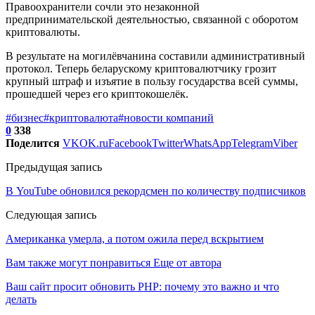
Правоохранители сочли это незаконной
предпринимательской деятельностью, связанной с оборотом
криптовалюты.
В результате на могилёвчанина составили административный
протокол. Теперь беларускому криптовалютчику грозит
крупный штраф и изъятие в пользу государства всей суммы,
прошедшей через его криптокошелёк.
#бизнес
#криптовалюта
#новости компаний
0
338
Поделится
VK
OK.ru
Facebook
Twitter
WhatsApp
Telegram
Viber
Предыдущая запись
В YouTube обновился рекордсмен по количеству подписчиков
Следующая запись
Американка умерла, а потом ожила перед вскрытием
Вам также могут понравиться
Еще от автора
Ваш сайт просит обновить PHP: почему это важно и что
делать