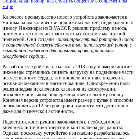
Социальный выбор: как служить обществу в современном
мире
Ключевое преимущество нового устройства заключается в
минимальном количестве подвижных частей, подверженных
износу. Инженеры из BiVACOR решили проблему износа,
применив технологии транспортных систем с магнитной
подвеской. Они создали
«бивентрикулярный роторный насос
с единственной движущейся частью, использующей ротор с
магнитной подвеской для прокачки крови при отказе
желудочков сердца»
.
Разработка устройства началась в 2013 году, и американские
инженеры стремились снизить нагрузку на подвижные части
искусственного сердца, что привело их к идее подвесить
основной механизм в магнитном поле. Одновременно была
решена задача исключения клапанов из конструкции,
поскольку они также подвержены значительному износу.
Конечная версия устройства имеет размер с кулак и способна
перекачивать до 12 литров крови в минуту, что достаточно
даже для физической активности.
Недостаток конструкции заключается в необходимости
внешнего источника энергии и контроллера для работы.
Однако, поскольку устройство изначально разрабатывалось
как временное, это не должно стать препятствием для его