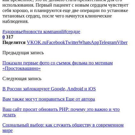
использования. Первый пациент с новым сердцем чувствует
себя хорошо, и планируются еще две операции по установке
титановых сердец, после чего начнутся клинические
наблюдения.
#здоровье
#новости компаний
#сердце
0
317
Поделится
VK
OK.ru
Facebook
Twitter
WhatsApp
Telegram
Viber
Предыдущая запись
Показали первые фото со съемок фильма по мотивам
«Простоквашино»
Следующая запись
В России заблокируют Google, Android и iOS
Вам также могут понравиться
Еще от автора
Ваш сайт просит обновить PHP: почему это важно и что
делать
Социальный выбор: как служить обществу в современном
мире