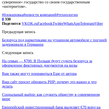
суверенное» государство со своим государственным
«интернетом».
#блокировка
#новости компаний
#технологии
0
330
Поделится
VK
OK.ru
Facebook
Twitter
WhatsApp
Telegram
Viber
Предыдущая запись
Белоруса под наркотиками на угнанном автомобиле с погоней
задерживали в Германии
Следующая запись
На семью — $700. В Польше будут судить белоруса за
оформление фиктивных документов на визы
Вам также могут понравиться
Еще от автора
Ваш сайт просит обновить PHP: почему это важно и что
делать
Социальный выбор: как служить обществу в современном
мире
Европейский инвестиционный банк выделяет €70 млрд на