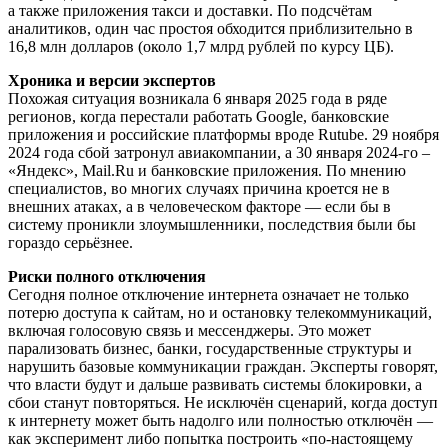
а также приложения такси и доставки. По подсчётам
аналитиков, один час простоя обходится приблизительно в
16,8 млн долларов (около 1,7 млрд рублей по курсу ЦБ).
Хроника и версии экспертов
Похожая ситуация возникала 6 января 2025 года в ряде
регионов, когда перестали работать Google, банковские
приложения и российские платформы вроде Rutube. 29 ноября
2024 года сбой затронул авиакомпании, а 30 января 2024-го –
«Яндекс», Mail.Ru и банковские приложения. По мнению
специалистов, во многих случаях причина кроется не в
внешних атаках, а в человеческом факторе — если бы в
систему проникли злоумышленники, последствия были бы
гораздо серьёзнее.
Риски полного отключения
Сегодня полное отключение интернета означает не только
потерю доступа к сайтам, но и остановку телекоммуникаций,
включая голосовую связь и мессенджеры. Это может
парализовать бизнес, банки, государственные структуры и
нарушить базовые коммуникации граждан. Эксперты говорят,
что власти будут и дальше развивать системы блокировки, а
сбои станут повторяться. Не исключён сценарий, когда доступ
к интернету может быть надолго или полностью отключён —
как эксперимент либо попытка построить «по-настоящему