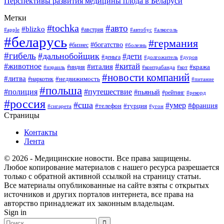
Перспективы развития медицины плода в Беларуси
Метки
#tochka
#авто
#blizko
#австрия
#алкоголь
#apple
#автобус
#беларусь
#германия
#богатство
#бизнес
#болезнь
#гибель
#дальнобойщик
#дети
#деньга
#долгожитель
#дуров
#китай
#животное
#италия
#кража
#индия
#израиль
#контрабанда
#кот
#новости компаний
#литва
#недвижимость
#наркотик
#питание
#польша
#полиция
#путешествие
#пьяный
#рейтинг
#рекорд
#россия
#сша
#умер
#телефон
#франция
#турция
#сигарета
#угон
Страницы
Контакты
Лента
© 2026 - Медицинские новости. Все права защищены.
Любое копирование материалов с нашего ресурса разрешается
только с обратной активной ссылкой на страницу статьи.
Все материалы опубликованные на сайте взяты с открытых
источников и других порталов интернета, все права на
авторство принадлежат их законным владельцам.
Sign in