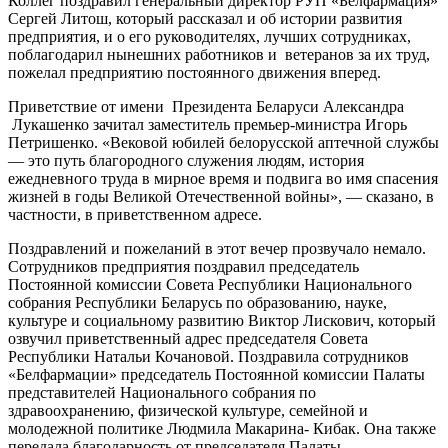
Коллег поздравил генеральный директор РУП «Белфармация»
Сергей Литош, который рассказал и об истории развития
предприятия, и о его руководителях, лучших сотрудниках,
поблагодарил нынешних работников и ветеранов за их труд,
пожелал предприятию постоянного движения вперед.
Приветствие от имени Президента Беларуси Александра
Лукашенко зачитал заместитель премьер-министра Игорь
Петришенко. «Вековой юбилей белорусской аптечной службы
— это путь благородного служения людям, история
ежедневного труда в мирное время и подвига во имя спасения
жизней в годы Великой Отечественной войны», — сказано, в
частности, в приветственном адресе.
Поздравлений и пожеланий в этот вечер прозвучало немало.
Сотрудников предприятия поздравил председатель
Постоянной комиссии Совета Республики Национального
собрания Республики Беларусь по образованию, науке,
культуре и социальному развитию Виктор Лискович, который
озвучил приветственный адрес председателя Совета
Республики Натальи Кочановой. Поздравила сотрудников
«Белфармации» председатель Постоянной комиссии Палаты
представителей Национального собрания по
здравоохранению, физической культуре, семейной и
молодежной политике Людмила Макарина- Кибак. Она также
передала благодарность от председателя Палаты