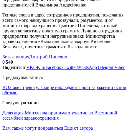
представителей Владимира Андрейченко.
Теплые слова в адрес сотрудников предприятия, пожелания
всего самого наилучшего прозвучали, разумеется, и от
министра здравоохранения Дмитрия Пиневича, который
вручил коллективу почетную грамоту. Лучшие сотрудники
предприятия получили нагрудные знаки Министерства
здравоохранения «Выдатнік аховы здароўя Рэспублікі
Беларусь», почетные грамоты и благодарности.
Белфармация
Дмитрий Пиневич
0
540
Поделится
VK
OK.ru
Facebook
Twitter
WhatsApp
Telegram
Viber
Предыдущая запись
ВОЗ бьет тревогу: в мире наблюдается рост заражений оспой
обезьян
Следующая запись
Делегация Минздрава принимает участие во Всемирной
ассамблеи здравоохранения
Вам также могут понравиться
Еще от автора