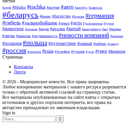
Метки
#tochka
#авто
#blizko
#австрия
#алкоголь
#apple
#автобус
#беларусь
#германия
#богатство
#бизнес
#болезнь
#гибель
#дальнобойщик
#дети
#деньга
#долгожитель
#дуров
#китай
#животное
#италия
#кража
#индия
#израиль
#контрабанда
#кот
#новости компаний
#литва
#недвижимость
#наркотик
#питание
#польша
#полиция
#путешествие
#пьяный
#рейтинг
#рекорд
#россия
#сша
#умер
#телефон
#франция
#турция
#сигарета
#угон
Страницы
Контакты
Лента
© 2026 - Медицинские новости. Все права защищены.
Любое копирование материалов с нашего ресурса разрешается
только с обратной активной ссылкой на страницу статьи.
Все материалы опубликованные на сайте взяты с открытых
источников и других порталов интернета, все права на
авторство принадлежат их законным владельцам.
Sign in