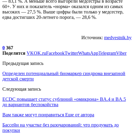
— 83,1 %. А меньше всего выгорели медсестры в возрасте
60+. У них и показатель «норма» оказался одним из самых
высоких — 27,5 %. Выше цифры были только у медсестер,
едва достигших 20-летнего порога, — 28,6 %.
Источник:
medvestnik.by
0
367
Поделится
VK
OK.ru
Facebook
Twitter
WhatsApp
Telegram
Viber
Предыдущая запись
Определен потенциальный биомаркер синдрома внезапной
детской смерти
Следующая запись
ECDC повышает статус сублиний «омикрона» BA.4 и BA.5
до вариантов беспокойства
Вам также могут понравиться
Еще от автора
Бассейн на участке без разочарований: что продумать до
покупки