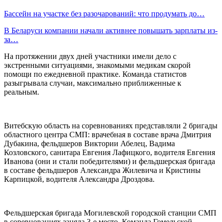
Бассейн на участке без разочарований: что продумать до…
В Беларуси компании начали активнее повышать зарплаты из-
за…
На протяжении двух дней участники имели дело с
экстренными ситуациями, знакомыми медикам скорой
помощи по ежедневной практике. Команда статистов
разыгрывала случаи, максимально приближенные к
реальным.
Витебскую область на соревнованиях представляли 2 бригады
областного центра СМП: врачебная в составе врача Дмитрия
Дубакина, фельдшеров Виктории Абелец, Вадима
Козловского, санитара Евгения Лафицкого, водителя Евгения
Иванова (они и стали победителями) и фельдшерская бригада
в составе фельдшеров Александра Жилевича и Кристины
Карпицкой, водителя Александра Дроздова.
Фельдшерская бригада Могилевской городской станции СМП
в соревнованиях заняла 3-е место. Команда Гомельской