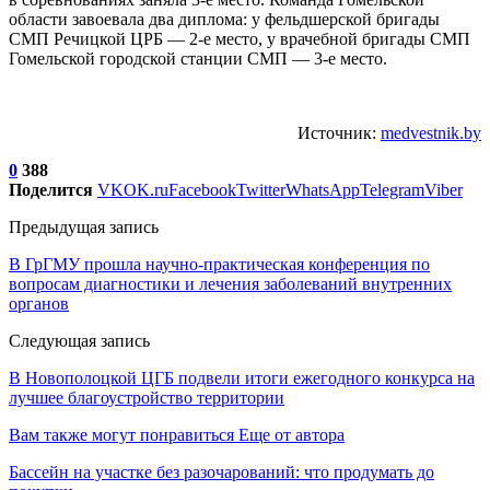
области завоевала два диплома: у фельдшерской бригады
СМП Речицкой ЦРБ — 2-е место, у врачебной бригады СМП
Гомельской городской станции СМП — 3-е место.
Источник:
medvestnik.by
0
388
Поделится
VK
OK.ru
Facebook
Twitter
WhatsApp
Telegram
Viber
Предыдущая запись
В ГрГМУ прошла научно-практическая конференция по
вопросам диагностики и лечения заболеваний внутренних
органов
Следующая запись
В Новополоцкой ЦГБ подвели итоги ежегодного конкурса на
лучшее благоустройство территории
Вам также могут понравиться
Еще от автора
Бассейн на участке без разочарований: что продумать до