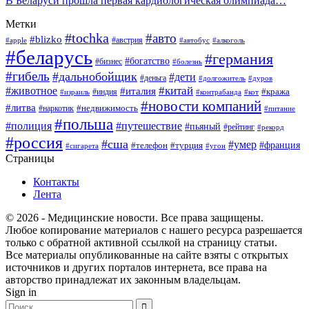
В Беларуси прошла первая кардиологическая олимпиада…
Метки
#tochka
#авто
#blizko
#австрия
#алкоголь
#apple
#автобус
#беларусь
#германия
#богатство
#бизнес
#болезнь
#гибель
#дальнобойщик
#дети
#деньга
#долгожитель
#дуров
#китай
#животное
#италия
#кража
#индия
#израиль
#контрабанда
#кот
#новости компаний
#литва
#недвижимость
#наркотик
#питание
#польша
#полиция
#путешествие
#пьяный
#рейтинг
#рекорд
#россия
#сша
#умер
#телефон
#франция
#турция
#сигарета
#угон
Страницы
Контакты
Лента
© 2026 - Медицинские новости. Все права защищены.
Любое копирование материалов с нашего ресурса разрешается
только с обратной активной ссылкой на страницу статьи.
Все материалы опубликованные на сайте взяты с открытых
источников и других порталов интернета, все права на
авторство принадлежат их законным владельцам.
Sign in