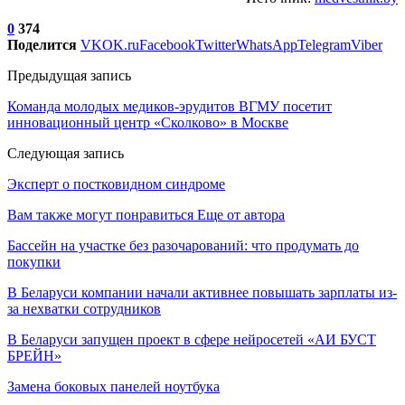
0
374
Поделится
VK
OK.ru
Facebook
Twitter
WhatsApp
Telegram
Viber
Предыдущая запись
Команда молодых медиков-эрудитов ВГМУ посетит
инновационный центр «Сколково» в Москве
Следующая запись
Эксперт о постковидном синдроме
Вам также могут понравиться
Еще от автора
Бассейн на участке без разочарований: что продумать до
покупки
В Беларуси компании начали активнее повышать зарплаты из-
за нехватки сотрудников
В Беларуси запущен проект в сфере нейросетей «АИ БУСТ
БРЕЙН»
Замена боковых панелей ноутбука