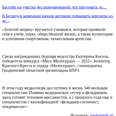
Бассейн на участке без разочарований: что продумать до…
В Беларуси компании начали активнее повышать зарплаты из-
за…
«Золотой шприц» вручается учащимся, которые проявили
себя в учебе, науке, общественной жизни, а также волонтерам
и успешным спортсменам, талантливым артистам.
Среди награжденных будущая медсестра Екатерина Кисель,
победитель конкурса «Мисс Милосердие — 2022», волонтер
Красного Креста и отряда «Милосердие», стипендиатка
Гродненской областной организации БПРЗ.
В этом году медколледж дал путевку в жизнь 340 молодым
специалистам. Помимо медицинских сестер и фельдшеров
здесь готовят техников-массажистов, а с прошлого года еще и
специалистов с квалификацией «фельдшер-гигиенист,
эпидемиолог».
Источник:
medvestnik.by