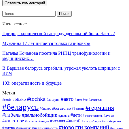
Интересное:
Природа хронической гастродуоденальной боли. Часть 2
Мужчина 17 лет питается только газировкой
Наталья Кочанова посетила РНПЦ трансфузиологии и
медицинских…
В Варшаве белоруса ограбили, угрожая уколоть шприцем с
ВИЧ
103: оперативность и будущее
Метки
#tochka
#авто
#blizko
#австрия
#алкоголь
#apple
#автобус
#беларусь
#германия
#богатство
#бизнес
#болезнь
#гибель
#дальнобойщик
#дети
#деньга
#долгожитель
#дуров
#китай
#животное
#италия
#кража
#индия
#израиль
#контрабанда
#кот
#новости компаний
#литва
#недвижимость
#наркотик
#питание