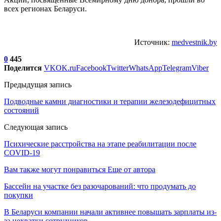
всех регионах Беларуси.
Источник:
medvestnik.by
0
445
Поделится
VK
OK.ru
Facebook
Twitter
WhatsApp
Telegram
Viber
Предыдущая запись
Подводные камни диагностики и терапии железодефицитных
состояний
Следующая запись
Психические расстройства на этапе реабилитации после
COVID-19
Вам также могут понравиться
Еще от автора
Бассейн на участке без разочарований: что продумать до
покупки
В Беларуси компании начали активнее повышать зарплаты из-
за нехватки сотрудников