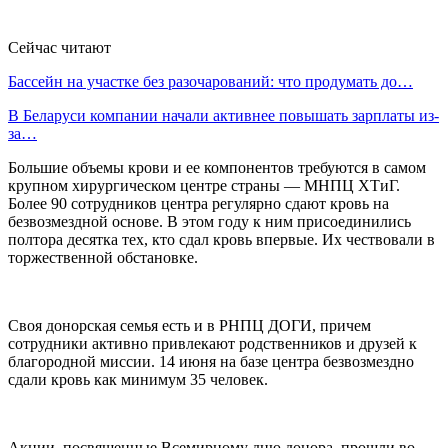
Сейчас читают
Бассейн на участке без разочарований: что продумать до…
В Беларуси компании начали активнее повышать зарплаты из-
за…
Большие объемы крови и ее компонентов требуются в самом
крупном хирургическом центре страны — МНПЦ ХТиГ.
Более 90 сотрудников центра регулярно сдают кровь на
безвозмездной основе. В этом году к ним присоединились
полтора десятка тех, кто сдал кровь впервые. Их чествовали в
торжественной обстановке.
Своя донорская семья есть и в РНПЦ ДОГИ, причем
сотрудники активно привлекают родственников и друзей к
благородной миссии. 14 июня на базе центра безвозмездно
сдали кровь как минимум 35 человек.
Акции, посвященные Всемирному дню донора, прошли во