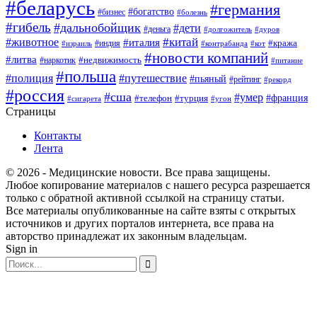
#беларусь
#германия
#богатство
#бизнес
#болезнь
#гибель
#дальнобойщик
#дети
#деньга
#долгожитель
#дуров
#китай
#животное
#италия
#кража
#индия
#израиль
#контрабанда
#кот
#новости компаний
#литва
#недвижимость
#наркотик
#питание
#польша
#полиция
#путешествие
#пьяный
#рейтинг
#рекорд
#россия
#сша
#умер
#телефон
#франция
#турция
#сигарета
#угон
Страницы
Контакты
Лента
© 2026 - Медицинские новости. Все права защищены.
Любое копирование материалов с нашего ресурса разрешается
только с обратной активной ссылкой на страницу статьи.
Все материалы опубликованные на сайте взяты с открытых
источников и других порталов интернета, все права на
авторство принадлежат их законным владельцам.
Sign in