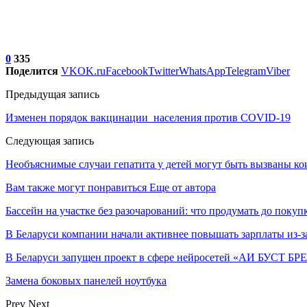
0
335
Поделится
VK
OK.ru
Facebook
Twitter
WhatsApp
Telegram
Viber
Предыдущая запись
Изменен порядок вакцинации населения против COVID-19
Следующая запись
Необъяснимые случаи гепатита у детей могут быть вызваны к
Вам также могут понравиться
Еще от автора
Бассейн на участке без разочарований: что продумать до покуп
В Беларуси компании начали активнее повышать зарплаты из-з
В Беларуси запущен проект в сфере нейросетей «АИ БУСТ Б
Замена боковых панелей ноутбука
Prev
Next