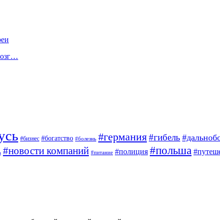
реи
мозг…
усь
#германия
#гибель
#дальноб
#богатство
#бизнес
#болезнь
#польша
#новости компаний
#полиция
#путеш
ь
#питание