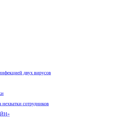
оинфекцией двух вирусов
ки
а нехватки сотрудников
РЕЙН»