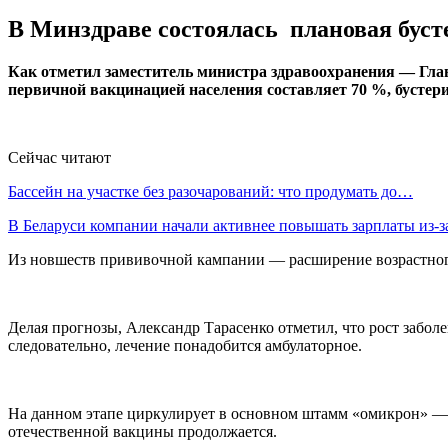
В Минздраве состоялась плановая буст
Как отметил заместитель министра здравоохранения — Глав
первичной вакцинацией населения составляет 70 %, бустер
Сейчас читают
Бассейн на участке без разочарований: что продумать до…
В Беларуси компании начали активнее повышать зарплаты из-
Из новшеств прививочной кампании — расширение возрастного ко
Делая прогнозы, Александр Тарасенко отметил, что рост забол
следовательно, лечение понадобится амбулаторное.
На данном этапе циркулирует в основном штамм «омикрон» — п
отечественной вакцины продолжается.