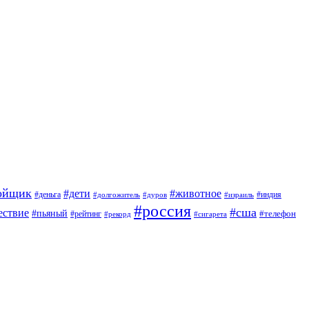
ойщик
#дети
#животное
#индия
#деньга
#долгожитель
#дуров
#израиль
#россия
#сша
ествие
#пьяный
#телефон
#рейтинг
#сигарета
#рекорд