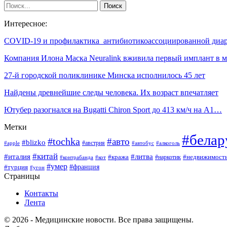
Интересное:
COVID-19 и профилактика антибиотикоассоциированной диа
Компания Илона Маска Neuralink вживила первый имплант в 
27-й городской поликлинике Минска исполнилось 45 лет
Найдены древнейшие следы человека. Их возраст впечатляет
Ютубер разогнался на Bugatti Chiron Sport до 413 км/ч на А1…
Метки
#белар
#tochka
#авто
#blizko
#австрия
#алкоголь
#apple
#автобус
#китай
#италия
#литва
#кража
#недвижимост
#наркотик
#контрабанда
#кот
#умер
#франция
#турция
#угон
Страницы
Контакты
Лента
© 2026 - Медицинские новости. Все права защищены.