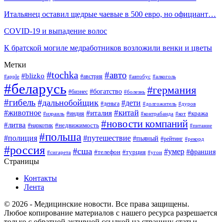
Итальянец оставил щедрые чаевые в 500 евро, но официант…
COVID-19 и выпадение волос
К братской могиле медработников возложили венки и цветы
Метки
#tochka
#авто
#blizko
#австрия
#алкоголь
#apple
#автобус
#беларусь
#германия
#богатство
#бизнес
#болезнь
#гибель
#дальнобойщик
#дети
#деньга
#долгожитель
#дуров
#китай
#животное
#италия
#кража
#индия
#израиль
#контрабанда
#кот
#новости компаний
#литва
#недвижимость
#наркотик
#питание
#польша
#полиция
#путешествие
#пьяный
#рейтинг
#рекорд
#россия
#сша
#умер
#телефон
#франция
#турция
#сигарета
#угон
Страницы
Контакты
Лента
© 2026 - Медицинские новости. Все права защищены.
Любое копирование материалов с нашего ресурса разрешается
только с обратной активной ссылкой на страницу статьи.