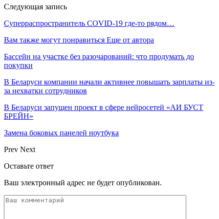
Следующая запись
Суперраспространитель COVID-19 где-то рядом…
Вам также могут понравиться
Еще от автора
Бассейн на участке без разочарований: что продумать до
покупки
В Беларуси компании начали активнее повышать зарплаты из-
за нехватки сотрудников
В Беларуси запущен проект в сфере нейросетей «АИ БУСТ
БРЕЙН»
Замена боковых панелей ноутбука
Prev
Next
Оставьте ответ
Ваш электронный адрес не будет опубликован.