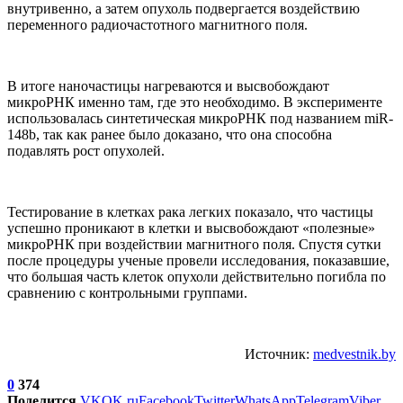
внутривенно, а затем опухоль подвергается воздействию
переменного радиочастотного магнитного поля.
В итоге наночастицы нагреваются и высвобождают
микроРНК именно там, где это необходимо. В эксперименте
использовалась синтетическая микроРНК под названием miR-
148b, так как ранее было доказано, что она способна
подавлять рост опухолей.
Тестирование в клетках рака легких показало, что частицы
успешно проникают в клетки и высвобождают «полезные»
микроРНК при воздействии магнитного поля. Спустя сутки
после процедуры ученые провели исследования, показавшие,
что большая часть клеток опухоли действительно погибла по
сравнению с контрольными группами.
Источник:
medvestnik.by
0
374
Поделится
VK
OK.ru
Facebook
Twitter
WhatsApp
Telegram
Viber