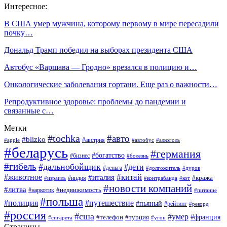
Интересное:
В США умер мужчина, которому первому в мире пересадили
почку…
Дональд Трамп победил на выборах президента США
Автобус «Варшава — Гродно» врезался в полицию и…
Онкологические заболевания гортани. Еще раз о важности…
Репродуктивное здоровье: проблемы до пандемии и
связанные с…
Метки
#tochka
#авто
#blizko
#австрия
#алкоголь
#apple
#автобус
#беларусь
#германия
#богатство
#бизнес
#болезнь
#гибель
#дальнобойщик
#дети
#деньга
#долгожитель
#дуров
#китай
#животное
#италия
#кража
#индия
#израиль
#контрабанда
#кот
#новости компаний
#литва
#недвижимость
#наркотик
#питание
#польша
#полиция
#путешествие
#пьяный
#рейтинг
#рекорд
#россия
#сша
#умер
#телефон
#франция
#турция
#сигарета
#угон
Страницы